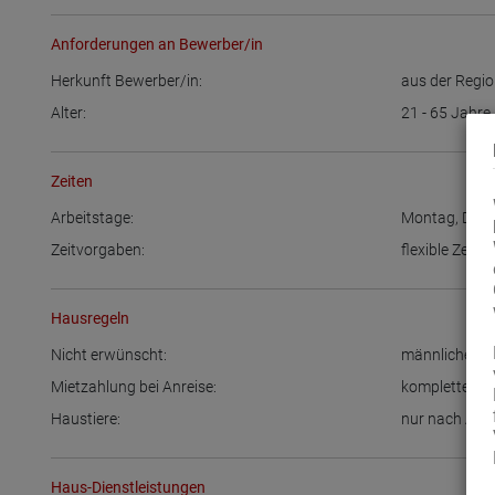
Anforderungen an Bewerber/in
Herkunft Bewerber/in:
aus der Regi
Alter:
21 - 65
Jahre
Zeiten
Arbeitstage:
Montag
,
Dien
Zeitvorgaben:
flexible Zeitei
Hausregeln
Nicht erwünscht:
männliche Be
Mietzahlung bei Anreise:
kompletter B
Haustiere:
nur nach Abs
Haus-Dienstleistungen