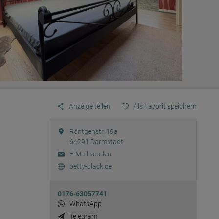
Anzeige teilen
Als Favorit speichern
Röntgenstr. 19a
64291
Darmstadt
E-Mail senden
betty-black.de
0176-63057741
WhatsApp
Telegram