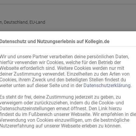
on
,
Deutschland
,
EU-Land
Datenschutz und Nutzungserlebnis auf Kollegin.de
Wir und unsere Partner verarbeiten deine persönlichen Daten,
stag
,
Mittwoch
,
Donnerstag
,
Freitag
,
Samstag
,
Sonntag
hierfür verwenden wir Cookies, welche für den Betrieb der
Webseite erforderlich sind. Weitere Cookies werden nur mit
nteilung
deiner Zustimmung verwendet. Einzelheiten zu den Arten von
Cookies, ihrem Zweck und den beteiligten Stellen findest du
weiter unten auf dieser Seite und in der
Datenschutzerklärung
.
Es steht dir frei, deine Zustimmung jederzeit zu geben, zu
gleitung
verweigern oder zurückzuziehen, indem du die Cookie- und
etrag
Datenschutzeinstellungen erneut öffnest. Den Link hierzu
findest du im Fußbereich unserer Webseite. Wir empfehlen in di
prache
Verwendung von Cookies einzuwilligen, um die bestmögliche
Nutzererfahrung auf unserer Webseite erleben zu können.