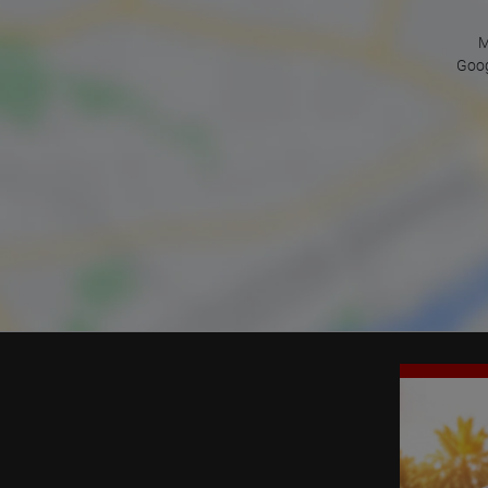
M
Goog