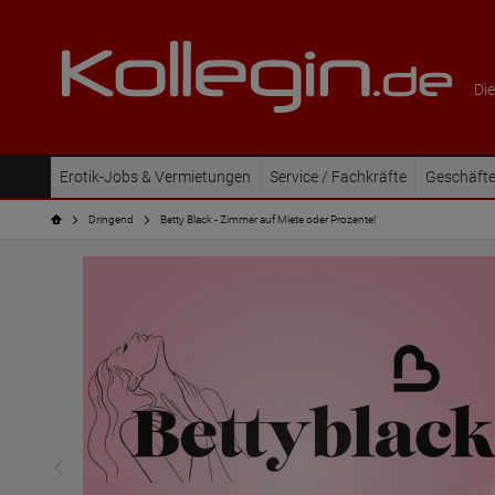
Die
Erotik-Jobs & Vermietungen
Service / Fachkräfte
Geschäfte
Dringend
Betty Black - Zimmer auf Miete oder Prozente!