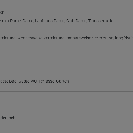
er
ermin-Dame
,
Dame
,
Laufhaus-Dame
,
Club-Dame
,
Transsexuelle
rmietung
,
wochenweise Vermietung
,
monatsweise Vermietung
,
langfristi
äste Bad
,
Gäste WC
,
Terrasse
,
Garten
,
deutsch