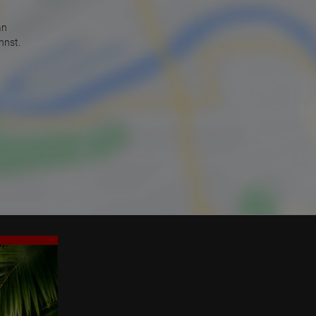
an
nnst.