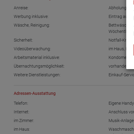
Anreise:
Abholung vom
Werbung inklusive:
Eintrag auf 
Wäsche, Reinigung:
Bettwäsche-S
Wöchentliche
Sicherheit:
Notfall-Knop
Videoüberwachung:
im Haus
,
Eing
Arbeitsmaterial inklusive:
Kondome
,
Ze
Übernachtungsmöglichkeit:
vorhanden
,
s
Weitere Dienstleistungen:
Einkauf-Servi
Adressen-Ausstattung
Telefon:
Eigene Hand
Internet:
Anschluss vo
im Zimmer:
Musik-Anlage
im Haus:
Waschmasch