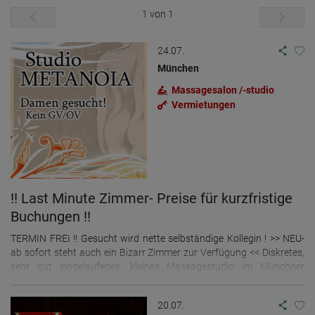
1 von 1
24.07.
München
Massagesalon /-studio
Vermietungen
!! Last Minute Zimmer- Preise für kurzfristige
Buchungen !!
TERMIN FREI !! Gesucht wird nette selbständige Kollegin ! >> NEU-
ab sofort steht auch ein Bizarr Zimmer zur Verfügung << Diskretes,
sehr gut eingelaufenes, kleines Massagestudio im Münchner
Norden, sucht deutschsprachige Damen. Kein GV/OV Unsere
Zimmer haben eine Vollausstattung mit stets frischen Handtüchern.
20.07.
Ausgestattet mit Massagematten und Massage- X Liege Bad,