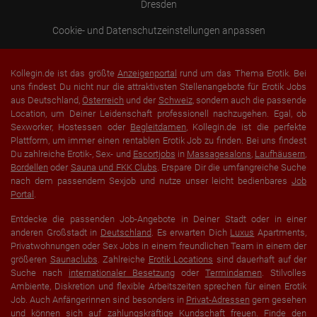
Dresden
Cookie- und Datenschutzeinstellungen anpassen
Kollegin.de ist das größte
Anzeigenportal
rund um das Thema Erotik. Bei
uns findest Du nicht nur die attraktivsten Stellenangebote für Erotik Jobs
aus Deutschland,
Österreich
und der
Schweiz
, sondern auch die passende
Location, um Deiner Leidenschaft professionell nachzugehen. Egal, ob
Sexworker, Hostessen oder
Begleitdamen
, Kollegin.de ist die perfekte
Plattform, um immer einen rentablen Erotik Job zu finden. Bei uns findest
Du zahlreiche Erotik-, Sex- und
Escortjobs
in
Massagesalons
,
Laufhäusern
,
Bordellen
oder
Sauna und FKK Clubs
. Erspare Dir die umfangreiche Suche
nach dem passendem Sexjob und nutze unser leicht bedienbares
Job
Portal
.
Entdecke die passenden Job-Angebote in Deiner Stadt oder in einer
anderen Großstadt in
Deutschland
. Es erwarten Dich
Luxus
Apartments,
Privatwohnungen oder Sex Jobs in einem freundlichen Team in einem der
größeren
Saunaclubs
. Zahlreiche
Erotik Locations
sind dauerhaft auf der
Suche nach
internationaler Besetzung
oder
Termindamen
. Stilvolles
Ambiente, Diskretion und flexible Arbeitszeiten sprechen für einen Erotik
Job. Auch Anfängerinnen sind besonders in
Privat-Adressen
gern gesehen
und können sich auf zahlungskräftige Kundschaft freuen. Finde den