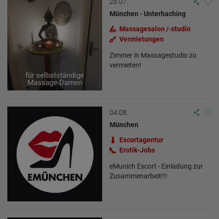
28.07.
München - Unterhaching
Massagesalon /-studio
Vermietungen
Zimmer in Massagestudio zu
vermieten!
für selbstständige
Massage-Damen
04.08.
München
Escortagentur
Erotik-Jobs
eMunich Escort - Einladung zur
Zusammenarbeit!!!