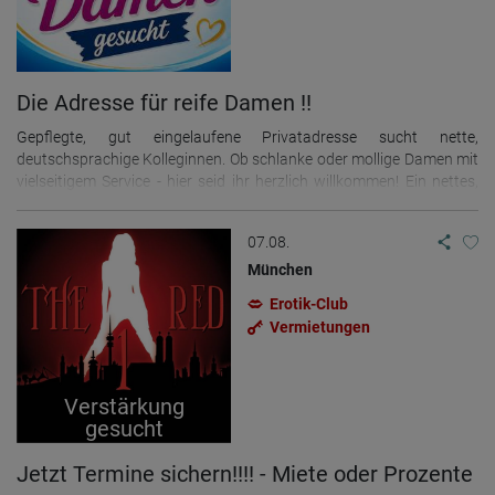
Mail unter fkk-fantasy@gmx.de oder rufe uns an: +49 89 57909040
oder per WhatsApp: +49 17613235134
Die Adresse für reife Damen !!
Gepflegte, gut eingelaufene Privatadresse sucht nette,
deutschsprachige Kolleginnen. Ob schlanke oder mollige Damen mit
vielseitigem Service - hier seid ihr herzlich willkommen! Ein nettes,
kleines Team in München erwartet Dich. "Safer Sex."
07.08.
München
Erotik-Club
Vermietungen
Verstärkung
gesucht
Jetzt Termine sichern!!!! - Miete oder Prozente