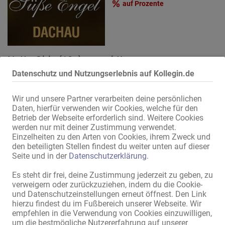
auf Prozente
findest du optimale Bedingungen und ein Umfeld mit Niveau.
mitbringen) - Gute Sprachkenntnisse in Deutsch oder Englisch Auf
Zimmer sind begehrt – nicht lange warten! Einfach anrufen,
ein sauberes, stressfreies und faires Arbeitsklima legen alle
informieren und direkt dein Zimmer sichern. Top-Angebot –
Mieterinnen großen Wert. Deine Kolleginnen sind keine
Tagesmiete Wir sprechen deutsch, englisch und rumänisch Telefon
Konkurrentinnen. Es wird deshalb auf einen höflichen, fairen und
und WhatsApp +49-176-45535675
hilfsbereiten Umgang untereinander geachtet. Weitere
Nette Girls (18+) gesucht!
Informationen findest Du unter https://hofer19.de/rent_info.php
For more Information see https://hofer19.de/rent_info_en.php
Datenschutz und Nutzungserlebnis auf Kollegin.de
Süße Engel Dachau Wir suchen immer neue sexy Girls (18+). Beste
További információkat itt találsz:
Arbeitsbedingungen - Spitzenverdienst! Hast Du Interesse an einem
https://hofer19.de/rent_info_hu.php Bewerbungen bitte mit Bild,
Termin, dann bitte Bilder und Beschreibung per WhatsApp an: 0151-
Wir und unsere Partner verarbeiten deine persönlichen
Arbeitstelefonnummer und Dokumenten per WhatsApp
40708583 Infos auch auf unserer Webseite http://www.süsse-
Daten, hierfür verwenden wir Cookies, welche für den
(deutsch/englisch/ungarisch/serbisch). Wir freuen uns, Dich
engel.com
Betrieb der Webseite erforderlich sind. Weitere Cookies
kennenzulernen! +49-175-6660090 auch Whatsapp
06.08.
werden nur mit deiner Zustimmung verwendet.
München
Einzelheiten zu den Arten von Cookies, ihrem Zweck und
den beteiligten Stellen findest du weiter unten auf dieser
Privat-Appartement
Seite und in der
Datenschutzerklärung
.
Vermietungen
Es steht dir frei, deine Zustimmung jederzeit zu geben, zu
verweigern oder zurückzuziehen, indem du die Cookie-
und Datenschutzeinstellungen erneut öffnest. Den Link
hierzu findest du im Fußbereich unserer Webseite. Wir
empfehlen in die Verwendung von Cookies einzuwilligen,
um die bestmögliche Nutzererfahrung auf unserer