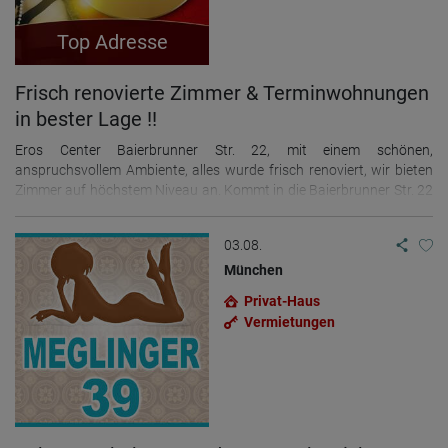
Top Adresse
Frisch renovierte Zimmer & Terminwohnungen
in bester Lage !!
Eros Center Baierbrunner Str. 22, mit einem schönen,
anspruchsvollem Ambiente, alles wurde frisch renoviert, wir bieten
Zimmer auf höchstem Niveau an. Kommt in die Baierbrunner Str. 22
und nutzt die besten Verdienstmöglichkeiten Münchens. Bei uns
erwarten euch bezahlbare Mieten in bester Lage. Alle unsere
03.08.
Adressen sind gut über öffentliche Verkehrsmittel zu erreichen und
es stehen auch ausreichend Parkplätze direkt vor der Türe zur
München
Verfügung. Anfängerinnen und internationale Modelle mit gültigen
Privat-Haus
Papieren ab 21, sind ebenso willkommen, wie erfahrene Damen und
Vermietungen
TS! Terminabsprachen gerne telefonisch 0173-3520697