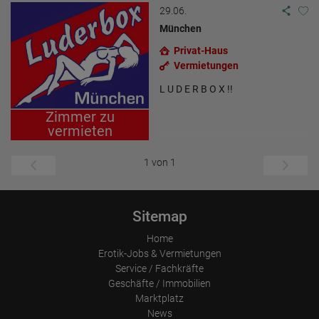
29.06.
München
Privat-Haus
Vermietungen
L U D E R B O X !!
Zimmer zu
vermieten
1 von 1
Sitemap
Home
Erotik-Jobs & Vermietungen
Service / Fachkräfte
Geschäfte / Immobilien
Marktplatz
News