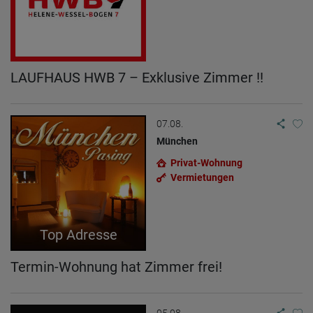
Welche Videos angeschaut?
Wurden Werbebanner angeklickt?
Wohin ging der Besucher? Klickte er auf weitere Seiten des
Portals oder hat er sie komplett verlassen?
Wie lange blieb der Besucher?
Ort der Verarbeitung:
LAUFHAUS HWB 7 – Exklusive Zimmer !!
Europäische Union & USA
07.08.
München
Privat-Wohnung
Vermietungen
Top Adresse
Termin-Wohnung hat Zimmer frei!
05.08.