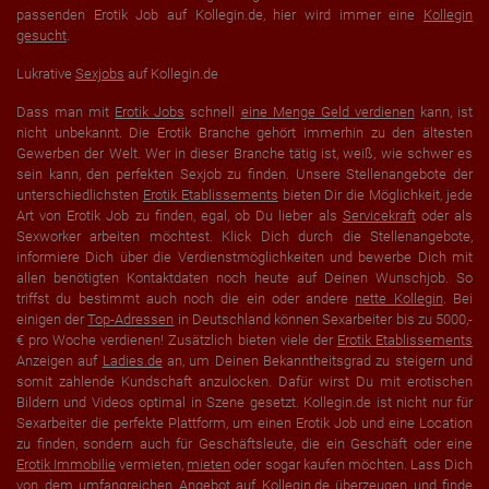
passenden Erotik Job auf Kollegin.de, hier wird immer eine
Kollegin
gesucht
.
Lukrative
Sexjobs
auf Kollegin.de
Dass man mit
Erotik Jobs
schnell
eine Menge Geld verdienen
kann, ist
nicht unbekannt. Die Erotik Branche gehört immerhin zu den ältesten
Gewerben der Welt. Wer in dieser Branche tätig ist, weiß, wie schwer es
sein kann, den perfekten Sexjob zu finden. Unsere Stellenangebote der
unterschiedlichsten
Erotik Etablissements
bieten Dir die Möglichkeit, jede
Art von Erotik Job zu finden, egal, ob Du lieber als
Servicekraft
oder als
Sexworker arbeiten möchtest. Klick Dich durch die Stellenangebote,
informiere Dich über die Verdienstmöglichkeiten und bewerbe Dich mit
allen benötigten Kontaktdaten noch heute auf Deinen Wunschjob. So
triffst du bestimmt auch noch die ein oder andere
nette Kollegin
. Bei
einigen der
Top-Adressen
in Deutschland können Sexarbeiter bis zu 5000,-
€ pro Woche verdienen! Zusätzlich bieten viele der
Erotik Etablissements
Anzeigen auf
Ladies.de
an, um Deinen Bekanntheitsgrad zu steigern und
somit zahlende Kundschaft anzulocken. Dafür wirst Du mit erotischen
Bildern und Videos optimal in Szene gesetzt. Kollegin.de ist nicht nur für
Sexarbeiter die perfekte Plattform, um einen Erotik Job und eine Location
zu finden, sondern auch für Geschäftsleute, die ein Geschäft oder eine
Erotik Immobilie
vermieten,
mieten
oder sogar kaufen möchten. Lass Dich
von dem umfangreichen Angebot auf Kollegin.de überzeugen und finde