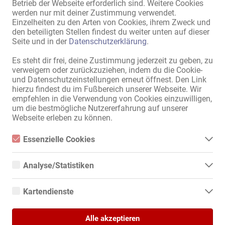
Betrieb der Webseite erforderlich sind. Weitere Cookies
Küche:
Einbauküche
,
mit Sitz- und
werden nur mit deiner Zustimmung verwendet.
Einzelheiten zu den Arten von Cookies, ihrem Zweck und
Essmöglichkeit
,
alleinige
den beteiligten Stellen findest du weiter unten auf dieser
Nutzung
Seite und in der
Datenschutzerklärung
.
Bad:
Dusche
,
alleinige Nutzung
Es steht dir frei, deine Zustimmung jederzeit zu geben, zu
Gästebereich:
Garten
,
Terrasse
verweigern oder zurückzuziehen, indem du die Cookie-
Damen-Parkplätze:
vorhanden
,
eigene
und Datenschutzeinstellungen erneut öffnest. Den Link
hierzu findest du im Fußbereich unserer Webseite. Wir
Gäste-Parkplätze:
vorhanden
,
eigene
empfehlen in die Verwendung von Cookies einzuwilligen,
Lage:
ländliche Gegend
um die bestmögliche Nutzererfahrung auf unserer
Webseite erleben zu können.
Alle Informationen anzeigen
Essenzielle Cookies
Essenzielle Cookies sind alle notwendigen Cookies, die für den
Betrieb der Webseite notwendig sind, indem Grundfunktionen
Analyse/Statistiken
2 Wohnungen in absolut konkurrenzloser Adresse!!! 

ermöglicht werden. Die Webseite kann ohne diese Cookies nicht
richtig funktionieren.
Analyse- bzw. Statistikcookies sind Cookies, die der Analyse der
Nähe Köln / Bonn / Siegburg! 

Webseiten-Nutzung und der Erstellung von anonymisierten
Kartendienste
Zugriffsstatistiken dienen. Sie helfen den Webseiten-Besitzern zu
Ganz NEU:

verstehen, wie Besucher mit Webseiten interagieren, indem
Google Maps
Lange, genehmigte Prostitutions-Adresse wechselt die Mieterin!

Informationen anonym gesammelt und gemeldet werden.
Alle akzeptieren
Wenn Sie Google Maps auf unserer Webseite nutzen, können
3 Zimmer, Küche, Bad mit Garten. 
