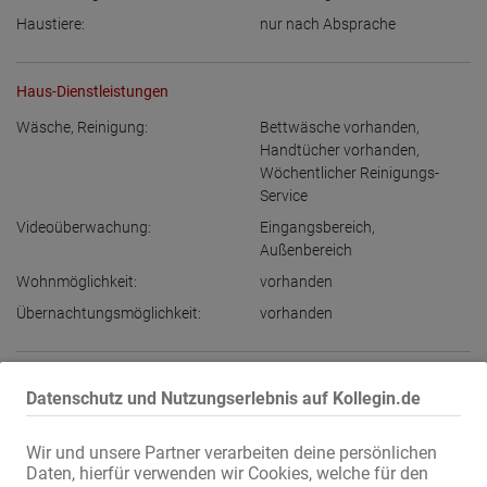
Haustiere:
nur nach Absprache
Haus-Dienstleistungen
Wäsche, Reinigung:
Bettwäsche vorhanden
,
Handtücher vorhanden
,
Wöchentlicher Reinigungs-
Service
Videoüberwachung:
Eingangsbereich
,
Außenbereich
Wohnmöglichkeit:
vorhanden
Übernachtungsmöglichkeit:
vorhanden
Adressen-Ausstattung
Datenschutz und Nutzungserlebnis auf Kollegin.de
Internet:
über WLAN
Eigene Klingel:
vorhanden
Wir und unsere Partner verarbeiten deine persönlichen
Daten, hierfür verwenden wir Cookies, welche für den
im Haus:
Waschmaschine
,
Trockner