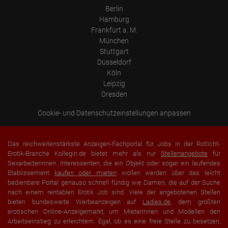
Auflösung des Computers
Berlin
Besucherquelle (Facebook, Suchmaschine oder verweisende
Hamburg
Webseite)
Frankfurt a. M.
Welche Dateien wurden heruntergeladen?
Welche Videos angeschaut?
München
Wurden Werbebanner angeklickt?
Stuttgart
Wohin ging der Besucher? Klickte er auf weitere Seiten des
Düsseldorf
Portals oder hat er sie komplett verlassen?
Wie lange blieb der Besucher?
Köln
Leipzig
Ort der Verarbeitung:
Dresden
Europäische Union & USA
Cookie- und Datenschutzeinstellungen anpassen
Das reichweitenstärkste Anzeigen-Fachportal für Jobs in der Rotlicht-
Erotik-Branche Kollegin.de bietet mehr als nur
Stellenangebote
für
Sexarbeiterinnen. Interessenten, die ein Objekt oder sogar ein laufendes
Etablissement
kaufen oder mieten
wollen werden über das leicht
bedienbare Portal genauso schnell fündig wie Damen, die auf der Suche
nach einem rentablen Erotik Job sind. Viele der angebotenen Stellen
bieten bundesweite Werbeanzeigen auf
Ladies.de
, dem größten
erotischen Online-Anzeigemarkt, um Mieterinnen und Modellen den
Arbeitseinstieg zu erleichtern. Egal, ob es eine freie Stelle zu besetzen,