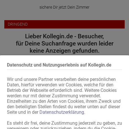
sichere Dir jetzt Dein Zimmer
DRINGEND
Lieber Kollegin.de - Besucher,
für Deine Suchanfrage wurden leider
keine Anzeigen gefunden.
Datenschutz und Nutzungserlebnis auf Kollegin.de
Bitte versuche folgendes:
wähle einen anderen Ort oder eine andere Region
Wir und unsere Partner verarbeiten deine persönlichen
erweitere den Umkreis
Daten, hierfür verwenden wir Cookies, welche für den
ändere oder entferne einige Filteroptionen
Betrieb der Webseite erforderlich sind. Weitere Cookies
werden nur mit deiner Zustimmung verwendet.
Wir danken für Dein Verständnis und wünschen weiterhin viel
Einzelheiten zu den Arten von Cookies, ihrem Zweck und
Erfolg auf Kollegin.de!
den beteiligten Stellen findest du weiter unten auf dieser
Seite und in der
Datenschutzerklärung
.
Zum Anzeigenmarkt
Es steht dir frei, deine Zustimmung jederzeit zu geben, zu
verweigern oder zurückzuziehen, indem du die Cookie-