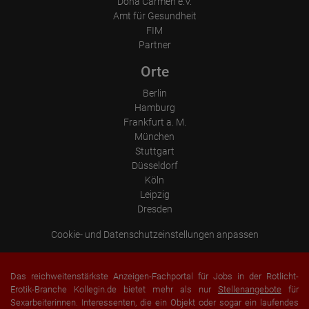
Dona Carmen e.V.
Sprache
Amt für Gesundheit
Betriebssystem
Gerät (PC, Tablet-PC oder Smartphone)
FIM
Browser und alle verwendeten Add-ons
Partner
Auflösung des Computers
Besucherquelle (Facebook, Suchmaschine oder verweisende
Orte
Webseite)
Welche Dateien wurden heruntergeladen?
Berlin
Welche Videos angeschaut?
Wurden Werbebanner angeklickt?
Hamburg
Wohin ging der Besucher? Klickte er auf weitere Seiten des
Frankfurt a. M.
Portals oder hat er sie komplett verlassen?
München
Wie lange blieb der Besucher?
Stuttgart
Ort der Verarbeitung:
Düsseldorf
Europäische Union & USA
Köln
Leipzig
Dresden
Cookie- und Datenschutzeinstellungen anpassen
Das reichweitenstärkste Anzeigen-Fachportal für Jobs in der Rotlicht-
Erotik-Branche Kollegin.de bietet mehr als nur
Stellenangebote
für
Sexarbeiterinnen. Interessenten, die ein Objekt oder sogar ein laufendes