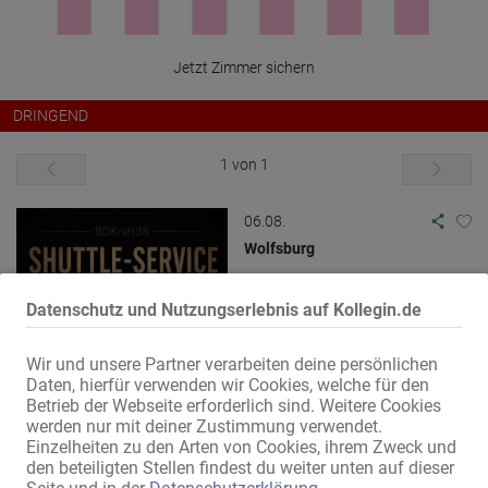
Jetzt Zimmer sichern
DRINGEND
1 von 1
06.08.
Wolfsburg
Dienstleistungen
Service / Fachkräfte
Datenschutz und Nutzungserlebnis auf Kollegin.de
Wir und unsere Partner verarbeiten deine persönlichen
Daten, hierfür verwenden wir Cookies, welche für den
Betrieb der Webseite erforderlich sind. Weitere Cookies
werden nur mit deiner Zustimmung verwendet.
Shuttle Service NDS
Einzelheiten zu den Arten von Cookies, ihrem Zweck und
den beteiligten Stellen findest du weiter unten auf dieser
Keine Lust auf die stressige Anreise mit der Bahn? Dann bucht euren