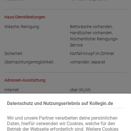
Haus-Dienstleistungen
Wäsche, Reinigung:
Bettwäsche vorhanden
,
Handtücher vorhanden
,
Wöchentlicher Reinigungs-
Service
Sicherheit:
Notfall-Knopf im Zimmer
Übernachtungsmöglichkeit:
vorhanden
,
separat
Adressen-Ausstattung
Internet:
über WLAN
Eigene Klingel:
vorhanden
Datenschutz und Nutzungserlebnis auf Kollegin.de
Bild am Eingang:
im Zimmer:
Zimmersafe
Wir und unsere Partner verarbeiten deine persönlichen
Daten, hierfür verwenden wir Cookies, welche für den
im Haus:
Waschmaschine
,
Trockner
Betrieb der Webseite erforderlich sind. Weitere Cookies