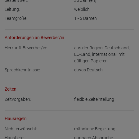
besteht seit:
30
Jahr(en)
Leitung:
weiblich
Teamgröße:
1 - 5
Damen
Anforderungen an Bewerber/in
Herkunft Bewerber/in:
aus der Region
,
Deutschland
,
EU-Land
,
international, mit
gültigen Papieren
Sprachkenntnisse:
etwas Deutsch
Zeiten
Zeitvorgaben:
flexible Zeiteinteilung
Hausregeln
Nicht erwünscht:
männliche Begleitung
Haustiere:
nur nach Absprache