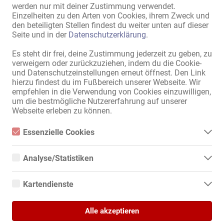
Küche:
mit Sitz- und Essmöglichkeit
,
werden nur mit deiner Zustimmung verwendet.
gemeinschaftliche Nutzung
,
Einzelheiten zu den Arten von Cookies, ihrem Zweck und
Einbauküche
den beteiligten Stellen findest du weiter unten auf dieser
Seite und in der
Datenschutzerklärung
.
Gästebereich:
Garten
Außendarstellung / Zugang:
diskretes Haus
,
diskreter
Es steht dir frei, deine Zustimmung jederzeit zu geben, zu
verweigern oder zurückzuziehen, indem du die Cookie-
Eingang
und Datenschutzeinstellungen erneut öffnest. Den Link
Damen-Parkplätze:
eigene
hierzu findest du im Fußbereich unserer Webseite. Wir
empfehlen in die Verwendung von Cookies einzuwilligen,
Gäste-Parkplätze:
vorhanden
,
eigene
um die bestmögliche Nutzererfahrung auf unserer
Webseite erleben zu können.
Alle Informationen anzeigen
Essenzielle Cookies
Essenzielle Cookies sind alle notwendigen Cookies, die für den
Betrieb der Webseite notwendig sind, indem Grundfunktionen
EDELWEISS - Diskrete Girls (21+) kommt nach Augsburg. Jede 
Analyse/Statistiken
ermöglicht werden. Die Webseite kann ohne diese Cookies nicht
Dame arbeitet selbständig und bekommt ihr eigenes Zimmer. Diese 
richtig funktionieren.
Analyse- bzw. Statistikcookies sind Cookies, die der Analyse der
sind sehr gepflegt und hochwertig ausgestattet.

Webseiten-Nutzung und der Erstellung von anonymisierten
Kartendienste
Zugriffsstatistiken dienen. Sie helfen den Webseiten-Besitzern zu
verstehen, wie Besucher mit Webseiten interagieren, indem
Bei dem Privathaus "Edelweiss" handelt es sich um ein langjährig 
Google Maps
Informationen anonym gesammelt und gemeldet werden.
bekanntes und genehmigtes Haus. Nur 10 Minuten von der 
Alle akzeptieren
Wenn Sie Google Maps auf unserer Webseite nutzen, können
Augsburger Innenstadt entfernt. Täglich suchen viele Gäste unser 
Informationen über Ihre Benutzung dieser Seite sowie Ihre IP-