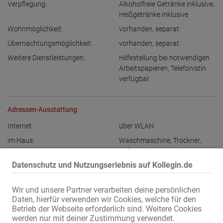
Verpflegung:
Alkoholfreie Getränke inklusive
,
Heißgetränke inklusive
Wohnmöglichkeit:
vorhanden
,
separat
Übernachtungsmöglichkeit:
vorhanden
,
separat
Weitere Dienstleistungen:
Hilfestellung bei notwendigen
Arbeitspapieren
,
Telefonistin
verfügbar
Adressen-Ausstattung
Internet:
über WLAN
im Haus:
Waschmaschine
,
Trockner
,
Aufenthaltsraum mit TV
Datenschutz und Nutzungserlebnis auf Kollegin.de
Bad:
Dusche
,
gemeinschaftliche
Nutzung
Wir und unsere Partner verarbeiten deine persönlichen
Gäste-Parkplätze:
diskret
,
eigene
Daten, hierfür verwenden wir Cookies, welche für den
Lage:
am Stadtrand
Betrieb der Webseite erforderlich sind. Weitere Cookies
werden nur mit deiner Zustimmung verwendet.
max. 15 Min mit Verkehrsmittel:
Bushaltestelle
,
Straßenbahn-