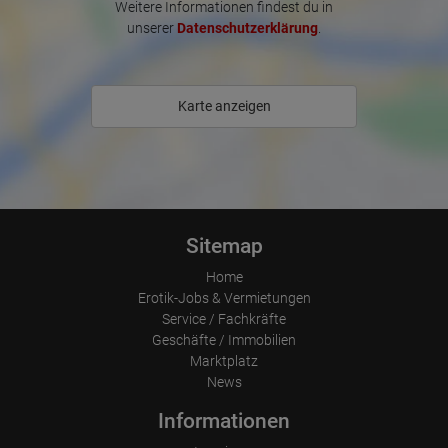
Weitere Informationen findest du in
Erhobene Informationen zum Besucherverhalten sind folgende:
unserer
Datenschutzerklärung
.
Herkunft (Land und Stadt)
Sprache
Betriebssystem
Gerät (PC, Tablet-PC oder Smartphone)
Browser und alle verwendeten Add-ons
Karte anzeigen
Auflösung des Computers
Besucherquelle (Facebook, Suchmaschine oder verweisende
Webseite)
Welche Dateien wurden heruntergeladen?
Welche Videos angeschaut?
Wurden Werbebanner angeklickt?
Wohin ging der Besucher? Klickte er auf weitere Seiten des
Portals oder hat er sie komplett verlassen?
Sitemap
Wie lange blieb der Besucher?
Home
Ort der Verarbeitung:
Europäische Union & USA
Erotik-Jobs & Vermietungen
Service / Fachkräfte
Geschäfte / Immobilien
Marktplatz
News
Informationen