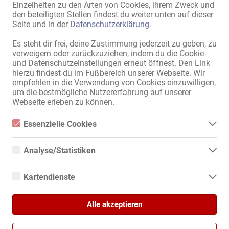
Einzelheiten zu den Arten von Cookies, ihrem Zweck und
Haltestelle
,
U-Bahn / S-Bahn
,
den beteiligten Stellen findest du weiter unten auf dieser
Apotheke
,
Bank
,
Post
,
Seite und in der
Datenschutzerklärung
.
Einkaufszentrum
,
Supermarkt
,
Kiosk
,
Friseur
,
Nagelstudio
,
Es steht dir frei, deine Zustimmung jederzeit zu geben, zu
Sonnenstudio
,
Fitnessstudio
,
verweigern oder zurückzuziehen, indem du die Cookie-
Restaurant
,
Cafe
,
Clubs
,
Kino
,
und Datenschutzeinstellungen erneut öffnest. Den Link
Tankstelle
hierzu findest du im Fußbereich unserer Webseite. Wir
empfehlen in die Verwendung von Cookies einzuwilligen,
um die bestmögliche Nutzererfahrung auf unserer
Alle Informationen anzeigen
Webseite erleben zu können.
Essenzielle Cookies
Gut laufendes Privathaus im Herzen des Sauerlandes, sucht 
Essenzielle Cookies sind alle notwendigen Cookies, die für den
Betrieb der Webseite notwendig sind, indem Grundfunktionen
attraktive Mitarbeiterinnen für unser familiäres Team.

Analyse/Statistiken
ermöglicht werden. Die Webseite kann ohne diese Cookies nicht
richtig funktionieren.
Analyse- bzw. Statistikcookies sind Cookies, die der Analyse der
Sowohl Anfängerinnen als auch internationale Modelle mit gültigen 
Webseiten-Nutzung und der Erstellung von anonymisierten
Kartendienste
Papieren zwischen 18 und 50 Jahren, als Termindamen, 
Zugriffsstatistiken dienen. Sie helfen den Webseiten-Besitzern zu
verstehen, wie Besucher mit Webseiten interagieren, indem
Festdamen, Teilzeit, oder auch nur am Wochenende sind bei uns 
Google Maps
Informationen anonym gesammelt und gemeldet werden.
herzlich willkommen!

Alle akzeptieren
Wenn Sie Google Maps auf unserer Webseite nutzen, können
Informationen über Ihre Benutzung dieser Seite sowie Ihre IP-
Google Analytics
Dich erwartet neben einem luxuriösen Ambiente der Extraklasse, 
Adresse an einen Server in den USA übertragen und auf diesem