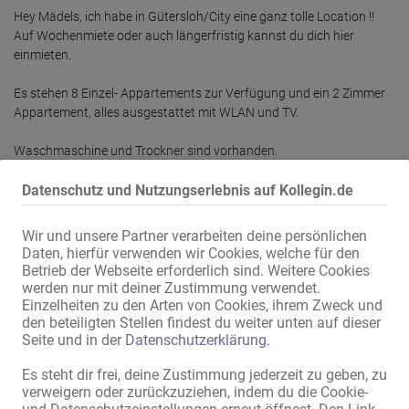
Hey Mädels, ich habe in Gütersloh/City eine ganz tolle Location !!

Auf Wochenmiete oder auch längerfristig kannst du dich hier 
einmieten.

Es stehen 8 Einzel- Appartements zur Verfügung und ein 2 Zimmer 
Appartement, alles ausgestattet mit WLAN und TV.

Waschmaschine und Trockner sind vorhanden.

Das Haus ist neu renoviert und voll ausgestattet.

Datenschutz und Nutzungserlebnis auf Kollegin.de
Wir vermieten auch in Paderborn:

Das Haus in Paderborn bietet Arbeitsmöglichkeiten auf 2 Etagen, es 
Wir und unsere Partner verarbeiten deine persönlichen
sind 5 Arbeitszimmer vorhanden, alle Zimmer sind mit WLAN und TV 
Daten, hierfür verwenden wir Cookies, welche für den
Betrieb der Webseite erforderlich sind. Weitere Cookies
werden nur mit deiner Zustimmung verwendet.
Mehr lesen
Einzelheiten zu den Arten von Cookies, ihrem Zweck und
den beteiligten Stellen findest du weiter unten auf dieser
Seite und in der
Datenschutzerklärung
.
Deiner Kollegin weiterempfehlen!
Es steht dir frei, deine Zustimmung jederzeit zu geben, zu
verweigern oder zurückzuziehen, indem du die Cookie-