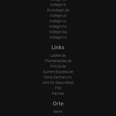
Besucherquelle (Facebook, Suchmaschine oder verweisende
Kollegin.it
Webseite)
Ru.kollegin.de
Welche Dateien wurden heruntergeladen?
Kollegin.pl
Welche Videos angeschaut?
Wurden Werbebanner angeklickt?
Kollegin.cz
Wohin ging der Besucher? Klickte er auf weitere Seiten des
Kollegin.hu
Portals oder hat er sie komplett verlassen?
Kollegin.bg
Wie lange blieb der Besucher?
Kollegin.ro
Ort der Verarbeitung:
Europäische Union & USA
Links
Ladies.de
Themenladies.de
FKK24.de
Gummi-Express.de
Dona Carmen e.V.
Amt für Gesundheit
FIM
Partner
Orte
Berlin