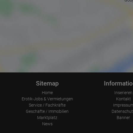
Goog
Sitemap
Informati
Home
Inserieren
Erotik-Jobs & Vermietungen
Kontakt
Service / Fachkräfte
Impressu
Geschäfte / Immobilien
Datenschut
Marktplatz
Banner
News