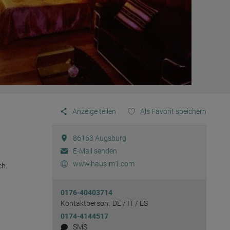
Anzeige teilen
Als Favorit speichern
86163
Augsburg
E-Mail senden
www.haus-m1.com
h.

0176-40403714
Kontaktperson:
DE / IT / ES
0174-4144517
SMS