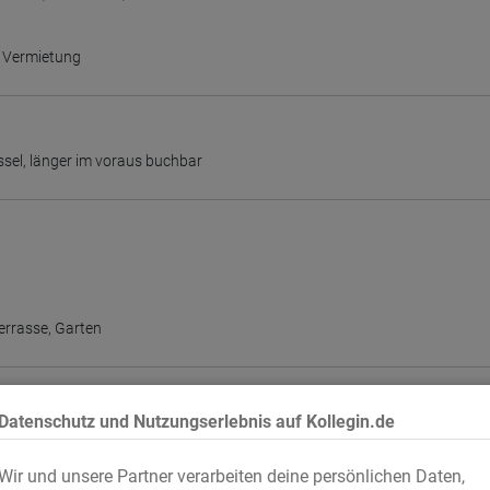
 Vermietung
ssel
,
länger im voraus buchbar
errasse
,
Garten
Datenschutz und Nutzungserlebnis auf Kollegin.de
Wir und unsere Partner verarbeiten deine persönlichen Daten,