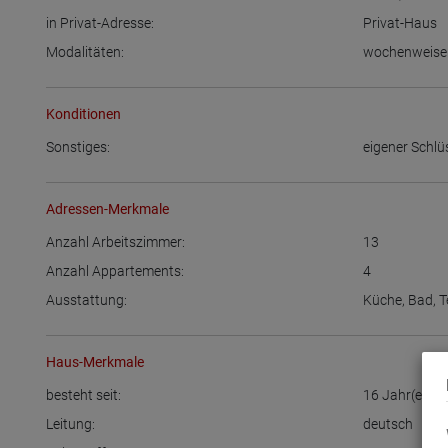
in Privat-Adresse:
Privat-Haus
Modalitäten:
wochenweise
Konditionen
Sonstiges:
eigener Schlü
Adressen-Merkmale
Anzahl Arbeitszimmer:
13
Anzahl Appartements:
4
Ausstattung:
Küche
,
Bad
,
T
Haus-Merkmale
besteht seit:
16
Jahr(en)
Leitung:
deutsch