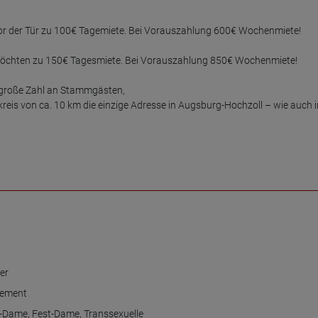
 vor der Tür zu 100€ Tagemiete. Bei Vorauszahlung 600€ Wochenmiete!

 möchten zu 150€ Tagesmiete. Bei Vorauszahlung 850€ Wochenmiete!

e große Zahl an Stammgästen,

reis von ca. 10 km die einzige Adresse in Augsburg-Hochzoll – wie auch in
er
tement
n-Dame
,
Fest-Dame
,
Transsexuelle