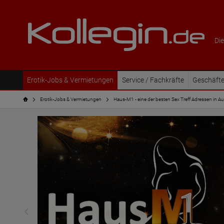
Die
Erotik-Jobs & Vermietungen
Service / Fachkräfte
Geschäfte
Erotik-Jobs & Vermietungen
Haus-M1 - eine der besten Sex Treff Adressen in 