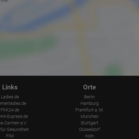
nnst.
Links
Orte
Ladies.de
Berlin
emenladies.de
Hamburg
FKK24.de
Frankfurt a. M.
mi-Express.de
München
a Carmen e.V.
Stuttgart
für Gesundheit
Düsseldorf
FIM
Köln