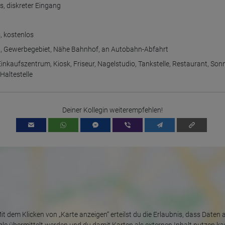
Betriebssystem
us
,
diskreter Eingang
Gerät (PC, Tablet-PC oder Smartphone)
Browser und alle verwendeten Add-ons
Auflösung des Computers
s
,
kostenlos
Besucherquelle (Facebook, Suchmaschine oder verweisende
Webseite)
d
,
Gewerbegebiet
,
Nähe Bahnhof
,
an Autobahn-Abfahrt
Welche Dateien wurden heruntergeladen?
Welche Videos angeschaut?
Einkaufszentrum
,
Kiosk
,
Friseur
,
Nagelstudio
,
Tankstelle
,
Restaurant
,
Sonn
Wurden Werbebanner angeklickt?
Haltestelle
Wohin ging der Besucher? Klickte er auf weitere Seiten des Portals
oder hat er sie komplett verlassen?
Wie lange blieb der Besucher?
Ort der Verarbeitung:
Deiner Kollegin weiterempfehlen!
Europäische Union & USA
it dem Klicken von „Karte anzeigen“ erteilst du die Erlaubnis, dass Daten 