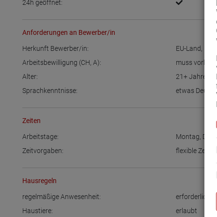
24h geöffnet:
Anforderungen an Bewerber/in
Herkunft Bewerber/in:
EU-Land
,
inte
Arbeitsbewilligung (CH, A):
muss vorlieg
Alter:
21+
Jahre
Sprachkenntnisse:
etwas Deuts
Zeiten
Arbeitstage:
Montag
,
Dien
Zeitvorgaben:
flexible Zeitei
Hausregeln
regelmäßige Anwesenheit:
erforderlich
Haustiere:
erlaubt