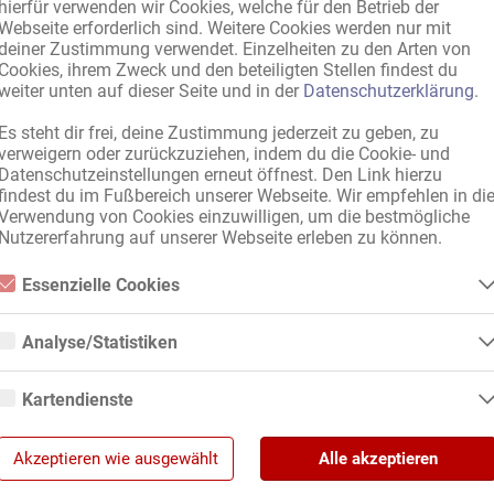
hierfür verwenden wir Cookies, welche für den Betrieb der
Webseite erforderlich sind. Weitere Cookies werden nur mit
deiner Zustimmung verwendet. Einzelheiten zu den Arten von
Cookies, ihrem Zweck und den beteiligten Stellen findest du
weiter unten auf dieser Seite und in der
Datenschutzerklärung
.
rnational, mit gültigen Papieren
,
aus der Region
,
Deutschland
Es steht dir frei, deine Zustimmung jederzeit zu geben, zu
en
verweigern oder zurückzuziehen, indem du die Cookie- und
Datenschutzeinstellungen erneut öffnest. Den Link hierzu
findest du im Fußbereich unserer Webseite. Wir empfehlen in di
ch
Verwendung von Cookies einzuwilligen, um die bestmögliche
Nutzererfahrung auf unserer Webseite erleben zu können.
Essenzielle Cookies
stag
,
Mittwoch
,
Donnerstag
,
Freitag
,
Samstag
,
Sonntag
Essenzielle Cookies sind alle notwendigen Cookies, die für den Betrieb der
Webseite notwendig sind, indem Grundfunktionen ermöglicht werden. Di
Analyse/Statistiken
nteilung
Webseite kann ohne diese Cookies nicht richtig funktionieren.
Analyse- bzw. Statistikcookies sind Cookies, die der Analyse der
Webseiten-Nutzung und der Erstellung von anonymisierten
Kartendienste
Zugriffsstatistiken dienen. Sie helfen den Webseiten-Besitzern zu
verstehen, wie Besucher mit Webseiten interagieren, indem
Google Maps
Informationen anonym gesammelt und gemeldet werden.
Akzeptieren wie ausgewählt
Alle akzeptieren
Wenn Sie Google Maps auf unserer Webseite nutzen, können
Google Analytics
Informationen über Ihre Benutzung dieser Seite sowie Ihre IP-Adresse an