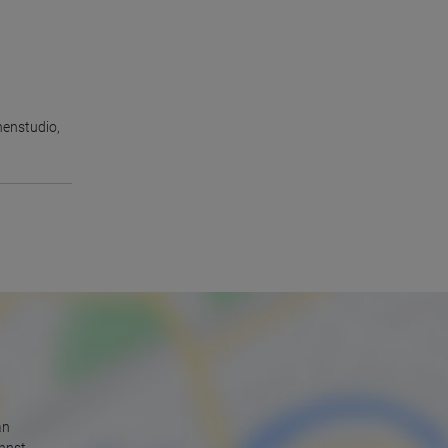
enstudio
,
an