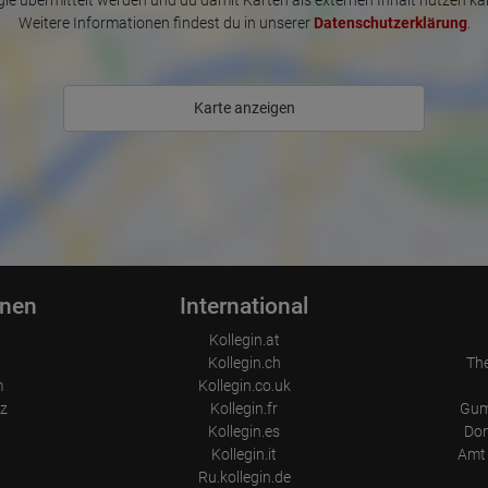
le übermittelt werden und du damit Karten als externen Inhalt nutzen ka
Weitere Informationen findest du in unserer
Datenschutzerklärung
.
Karte anzeigen
onen
International
Kollegin.at
Kollegin.ch
Th
m
Kollegin.co.uk
z
Kollegin.fr
Gum
Kollegin.es
Don
Kollegin.it
Amt 
Ru.kollegin.de