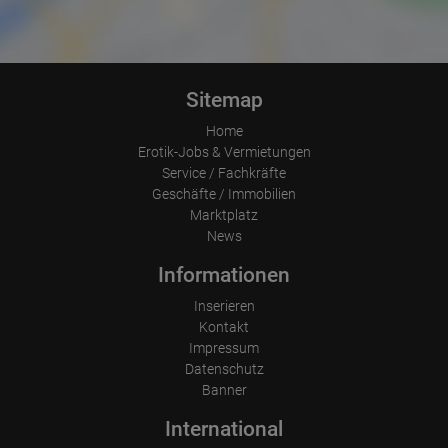
Sauberkeit und Freundlichkeit im Team 

Deine Arbeitserlaubnis nicht vergessen

Bei Interesse kannst du uns erreichen

Sitemap
WhatsApp– Viber - Handy - E-Mail

Home
Handy: Werner 0176/35459699    

Erotik-Jobs & Vermietungen
Handy: Sonja 0176/85951770

Service / Fachkräfte
E-Mail info@karat-apartment.com
Geschäfte / Immobilien
Marktplatz
News
Informationen
Inserieren
Kontakt
Impressum
Datenschutz
Banner
International