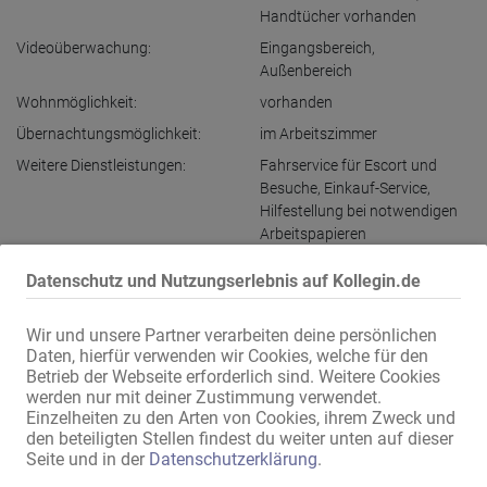
Handtücher vorhanden
Videoüberwachung:
Eingangsbereich
,
Außenbereich
Wohnmöglichkeit:
vorhanden
Übernachtungsmöglichkeit:
im Arbeitszimmer
Weitere Dienstleistungen:
Fahrservice für Escort und
Besuche
,
Einkauf-Service
,
Hilfestellung bei notwendigen
Arbeitspapieren
Datenschutz und Nutzungserlebnis auf Kollegin.de
Adressen-Ausstattung
Wir und unsere Partner verarbeiten deine persönlichen
Internet:
über WLAN
Daten, hierfür verwenden wir Cookies, welche für den
Eigene Klingel:
vorhanden
Betrieb der Webseite erforderlich sind. Weitere Cookies
werden nur mit deiner Zustimmung verwendet.
Bild am Eingang:
Einzelheiten zu den Arten von Cookies, ihrem Zweck und
Gegensprechanlage:
mit Kamera
den beteiligten Stellen findest du weiter unten auf dieser
Seite und in der
Datenschutzerklärung
.
im Appartement:
SAT-TV
,
Waschbecken
,
Dusche
,
Dusche und WC
,
Kühlschrank