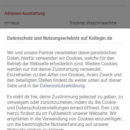
Adressen-Ausstattung
im Haus:
Trockner
,
Waschmaschine
Damen-Parkplätze:
vorhanden
,
eigene
Datenschutz und Nutzungserlebnis auf Kollegin.de
Gäste-Parkplätze:
vorhanden
,
eigene
Lage:
Gewerbegebiet
,
Nähe Bahnhof
,
Wir und unsere Partner verarbeiten deine persönlichen
Nähe Flughafen
Daten, hierfür verwenden wir Cookies, welche für den
Betrieb der Webseite erforderlich sind. Weitere Cookies
werden nur mit deiner Zustimmung verwendet.
Alle Informationen anzeigen
Einzelheiten zu den Arten von Cookies, ihrem Zweck und
den beteiligten Stellen findest du weiter unten auf dieser
Seite und in der
Datenschutzerklärung
.
Exklusive und gemütliche Privatwohnung mit eleganten Zimmern in 
Es steht dir frei, deine Zustimmung jederzeit zu geben, zu
Zwickau.

verweigern oder zurückzuziehen, indem du die Cookie-
Frisch renovierte, sehr bekannte, gut laufende Privatadresse in Top 
und Datenschutzeinstellungen erneut öffnest. Den Link
Lage nahe Bahnhof und Flugplatz!

hierzu findest du im Fußbereich unserer Webseite. Wir
empfehlen in die Verwendung von Cookies einzuwilligen,
Zimmer an nette Kolleginnen zu vermieten!

um die bestmögliche Nutzererfahrung auf unserer
Webseite erleben zu können.