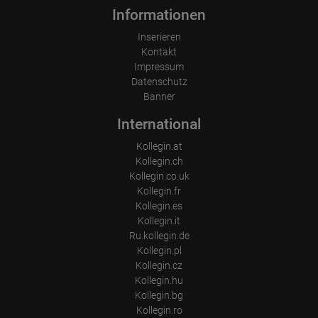
Wurden Werbebanner angeklickt?
Wohin ging der Besucher? Klickte er auf weitere Seiten des
Informationen
Portals oder hat er sie komplett verlassen?
Wie lange blieb der Besucher?
Inserieren
Kontakt
Ort der Verarbeitung:
Impressum
Europäische Union & USA
Datenschutz
Banner
International
Kollegin.at
Kollegin.ch
Kollegin.co.uk
Kollegin.fr
Kollegin.es
Kollegin.it
Ru.kollegin.de
Kollegin.pl
Kollegin.cz
Kollegin.hu
Kollegin.bg
Kollegin.ro