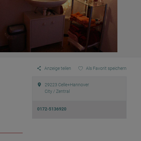
Anzeige teilen
Als Favorit speichern
29223
Celle+Hannover
City / Zentral
0172-5136920