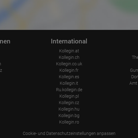
Webseite)
Welche Dateien wurden heruntergeladen?
Welche Videos angeschaut?
Wurden Werbebanner angeklickt?
Wohin ging der Besucher? Klickte er auf weitere Seiten des Portals
oder hat er sie komplett verlassen?
Wie lange blieb der Besucher?
onen
International
Ort der Verarbeitung:
Europäische Union & USA
Kollegin.at
Kollegin.ch
Th
m
Kollegin.co.uk
z
Kollegin.fr
Gum
Kollegin.es
Don
Kollegin.it
Amt 
Ru.kollegin.de
Kollegin.pl
Kollegin.cz
Kollegin.hu
Kollegin.bg
Kollegin.ro
Cookie- und Datenschutzeinstellungen anpassen