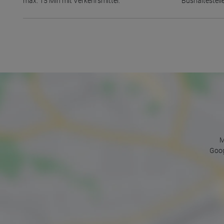
max. 15 Min mit Verkehrsmittel:
Bushaltestell
M
Goog