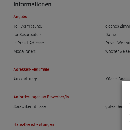
Informationen
Angebot
Teil-Vermietung:
eigenes Zimm
für Sexarbeiter/in:
Dame
in Privat-Adresse:
Privat-Wohn
Modalitäten:
wochenweise
Adressen-Merkmale
Ausstattung:
Küche
,
Bad
Anforderungen an Bewerber/in
Sprachkenntnisse:
gutes Deutsc
Haus-Dienstleistungen