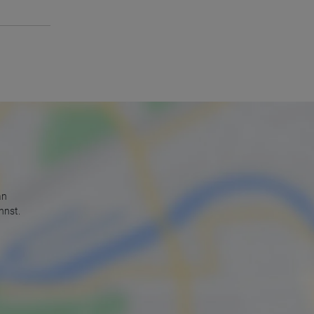
an
nnst.