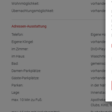
Wohnmöglichkeit:
vorhanden
Übernachtungsmöglichkeit:
vorhanden
Adressen-Ausstattung
Telefon:
Eigene Hand
Eigene Klingel:
vorhanden
im Zimmer:
DVD-Player / 
im Haus:
Waschmasch
Bad:
gemeinschaft
Damen-Parkplätze:
vorhanden
Gäste-Parkplätze:
vorhanden
Parken:
in der Nähe
,
v
Lage:
Innenstadt
max. 10 Min zu Fuß:
Apotheke
,
Ba
Clubs
,
Kino
,
T