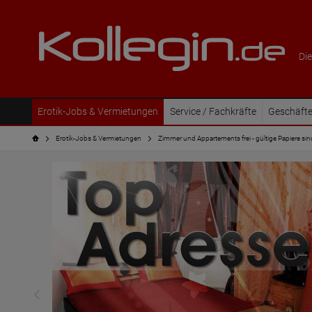
Die
Erotik-Jobs & Vermietungen
Service / Fachkräfte
Geschäfte
Erotik-Jobs & Vermietungen
Zimmer und Appartements frei - gültige Papiere s