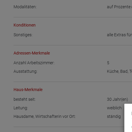
Modalitäten:
auf Prozente 
Konditionen
Sonstiges:
alle Extras fü
Adressen-Merkmale
Anzahl Arbeitszimmer:
5
Ausstattung:
Küche
,
Bad
,
T
Haus-Merkmale
besteht seit:
30
Jahr(en)
Leitung:
weiblich
Hausdame, Wirtschafterin vor Ort:
ständig