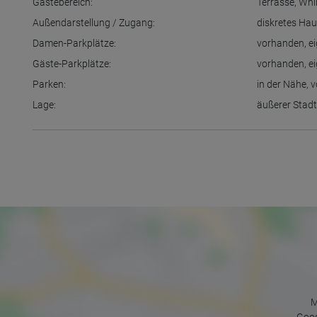
Gästebereich:
Terrasse
,
Whi
Außendarstellung / Zugang:
diskretes Ha
Damen-Parkplätze:
vorhanden
,
e
Gäste-Parkplätze:
vorhanden
,
e
Parken:
in der Nähe
,
v
Lage:
äußerer Stadt
M