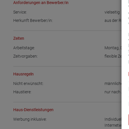
Anforderungen an Bewerber/in
Service:
vielseitig
Herkunft Bewerber/in:
aus der Regi
Zeiten
Arbeitstage:
Montag
,
Dien
Zeitvorgaben:
flexible Zeitei
Hausregeln
Nicht erwünscht:
männliche Be
Haustiere:
nur nach Abs
Haus-Dienstleistungen
Werbung inklusive:
Individuelle 
Internetwerb