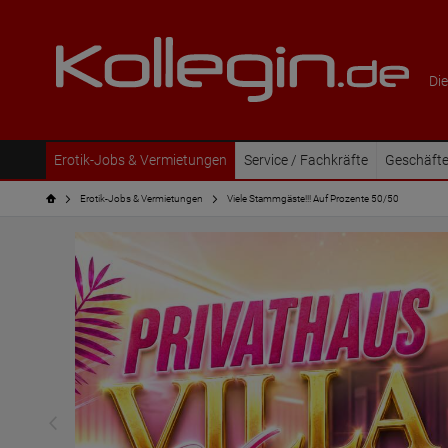
Die
Erotik-Jobs & Vermietungen
Service / Fachkräfte
Geschäfte
Erotik-Jobs & Vermietungen
Viele Stammgäste!!! Auf Prozente 50/50