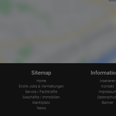
Goog
Sitemap
Informati
Home
Inserieren
Erotik-Jobs & Vermietungen
Kontakt
Service / Fachkräfte
Impressu
Geschäfte / Immobilien
Datenschut
Marktplatz
Banner
News