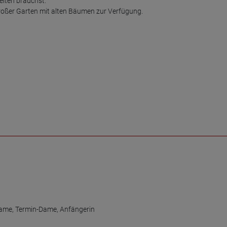
iten brauchst.

roßer Garten mit alten Bäumen zur Verfügung.

Dame
,
Termin-Dame
,
Anfängerin