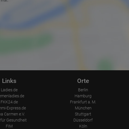
nnst.
Links
Orte
Ladies.de
Berlin
emenladies.de
Hamburg
FKK24.de
Frankfurt a. M.
mi-Express.de
München
a Carmen e.V.
Stuttgart
für Gesundheit
Düsseldorf
FIM
Köln