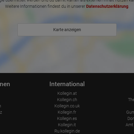
le übermittelt werden und du damit Karten als externen Inhalt nutzen ka
Weitere Informationen findest du in unserer
Datenschutzerklärung
.
Karte anzeigen
onen
International
Kollegin.at
Kollegin.ch
Th
m
Kollegin.co.uk
z
Kollegin.fr
Gum
Kollegin.es
Don
Kollegin.it
Amt 
Ru.kollegin.de