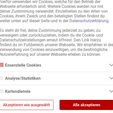
hierfür verwenden wir Cookies, welche für den Betrieb der
Webseite erforderlich sind. Weitere Cookies werden nur mit
deiner Zustimmung verwendet. Einzelheiten zu den Arten von
Cookies, ihrem Zweck und den beteiligten Stellen findest du
on
,
EU-Land
,
Deutschland
,
international, mit gültigen Papieren
weiter unten auf dieser Seite und in der
Datenschutzerklärung
.
Es steht dir frei, deine Zustimmung jederzeit zu geben, zu
verweigern oder zurückzuziehen, indem du die Cookie- und
Datenschutzeinstellungen erneut öffnest. Den Link hierzu
stag
,
Mittwoch
,
Donnerstag
,
Freitag
,
Samstag
,
Sonntag
findest du im Fußbereich unserer Webseite. Wir empfehlen in di
Verwendung von Cookies einzuwilligen, um die bestmögliche
nteilung
Nutzererfahrung auf unserer Webseite erleben zu können.
Essenzielle Cookies
Essenzielle Cookies sind alle notwendigen Cookies, die für den Betrieb der
gleitung
Webseite notwendig sind, indem Grundfunktionen ermöglicht werden. Di
Analyse/Statistiken
Webseite kann ohne diese Cookies nicht richtig funktionieren.
prache
Analyse- bzw. Statistikcookies sind Cookies, die der Analyse der
Webseiten-Nutzung und der Erstellung von anonymisierten
Kartendienste
Zugriffsstatistiken dienen. Sie helfen den Webseiten-Besitzern zu
verstehen, wie Besucher mit Webseiten interagieren, indem
Google Maps
Informationen anonym gesammelt und gemeldet werden.
Internetwerbung
,
Individuelle Ladies.de-Anzeige
,
Eintrag auf unserer Hom
Akzeptieren wie ausgewählt
Alle akzeptieren
Wenn Sie Google Maps auf unserer Webseite nutzen, können
Google Analytics
Informationen über Ihre Benutzung dieser Seite sowie Ihre IP-Adresse an
ung für Adresse