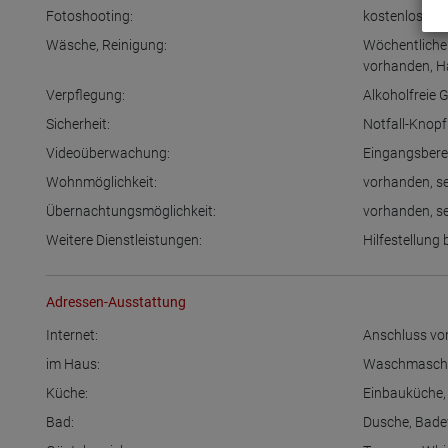
Fotoshooting:
kostenlos + R
Wäsche, Reinigung:
Wöchentliche
vorhanden
,
H
Verpflegung:
Alkoholfreie 
Sicherheit:
Notfall-Knop
Videoüberwachung:
Eingangsbere
Wohnmöglichkeit:
vorhanden
,
s
Übernachtungsmöglichkeit:
vorhanden
,
s
Weitere Dienstleistungen:
Hilfestellung
Adressen-Ausstattung
Internet:
Anschluss vo
im Haus:
Waschmasch
Küche:
Einbauküche
Bad:
Dusche
,
Bad