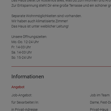
Das Haus bietet Dir kostenlos alles, was Du zum Wohnen und Arbe
Zur Entspannung steht Dir eine große Terrasse und ein schöner g
Separate Wohnmöglichkeiten sind vorhanden.

Wir haben auch klimatisierte Zimmer!

Das Haus ist unter weiblicher Leitung!

Unsere Öffnungszeiten:

Mo.-Do. 12-24 Uhr

Fr. 14-03 Uhr

Sa. 14-03 Uhr

So. 15-24 Uhr
Informationen
Angebot
Job-Angebot:
Job im Team
für Sexarbeiter/in:
Dame
,
Fest-
in Privat-Adresse:
Privat-Haus