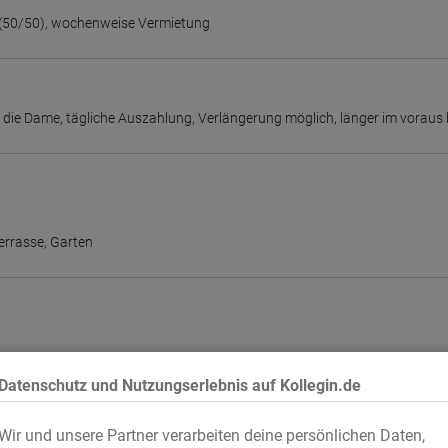
(50/50)
,
wochenweise Vermietung
r die Dame
,
tägliche Auszahlung
,
Verlängerung möglich
,
länger im voraus
errasse
,
Garten
Datenschutz und Nutzungserlebnis auf Kollegin.de
Wir und unsere Partner verarbeiten deine persönlichen Daten,