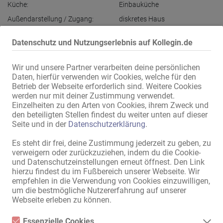
Küche:
Einbauküche
Außendarstellung / Zugang:
diskretes Haus
Parken:
in der Nähe
Datenschutz und Nutzungserlebnis auf Kollegin.de
max. 10 Min zu Fuß:
Bushaltestelle
Wir und unsere Partner verarbeiten deine persönlichen
Alle Informationen anzeigen
Daten, hierfür verwenden wir Cookies, welche für den
Betrieb der Webseite erforderlich sind. Weitere Cookies
werden nur mit deiner Zustimmung verwendet.
Einzelheiten zu den Arten von Cookies, ihrem Zweck und
Roth-Rooms Apartments 

den beteiligten Stellen findest du weiter unten auf dieser
Seite und in der
Datenschutzerklärung
.
Lust viel Geld zu verdienen? Dann ist diese Privatadresse genau das 
Richtige für Dich .

Es steht dir frei, deine Zustimmung jederzeit zu geben, zu
Top-Verdienstmöglichkeiten.

verweigern oder zurückzuziehen, indem du die Cookie-
und Datenschutzeinstellungen erneut öffnest. Den Link
hierzu findest du im Fußbereich unserer Webseite. Wir
Bekannte Privatadresse in Hof an der Saale! 

empfehlen in die Verwendung von Cookies einzuwilligen,
Exklusive, diskrete Einzelapartments mit Genehmigung! 

um die bestmögliche Nutzererfahrung auf unserer
Entspanntes Arbeiten im Einzelapartment

Webseite erleben zu können.
Wir verfügen über eine große Stammkundschaft, die sich immer 
Essenzielle Cookies