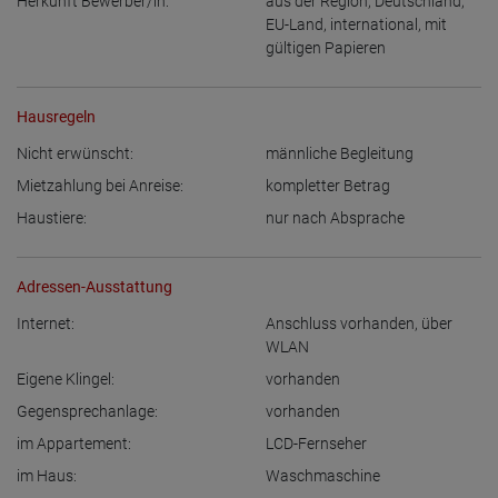
Herkunft Bewerber/in:
aus der Region
,
Deutschland
,
EU-Land
,
international, mit
gültigen Papieren
Hausregeln
Nicht erwünscht:
männliche Begleitung
Mietzahlung bei Anreise:
kompletter Betrag
Haustiere:
nur nach Absprache
Adressen-Ausstattung
Internet:
Anschluss vorhanden
,
über
WLAN
Eigene Klingel:
vorhanden
Gegensprechanlage:
vorhanden
im Appartement:
LCD-Fernseher
im Haus:
Waschmaschine