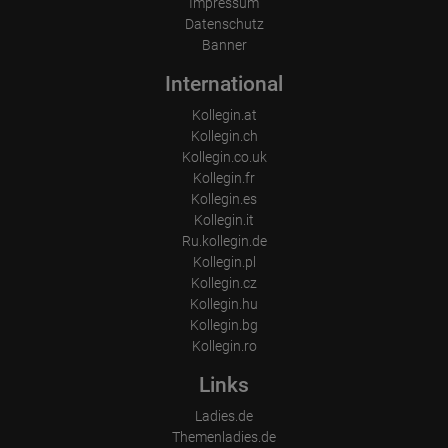
Wie lange blieb der Besucher?
Impressum
Datenschutz
Ort der Verarbeitung:
Banner
Europäische Union & USA
International
Kollegin.at
Kollegin.ch
Kollegin.co.uk
Kollegin.fr
Kollegin.es
Kollegin.it
Ru.kollegin.de
Kollegin.pl
Kollegin.cz
Kollegin.hu
Kollegin.bg
Kollegin.ro
Links
Ladies.de
Themenladies.de