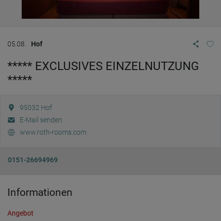
05.08.
Hof
***** EXCLUSIVES EINZELNUTZUNG
*****
95032
Hof
E-Mail senden
www.roth-rooms.com
0151-26694969
Informationen
Angebot