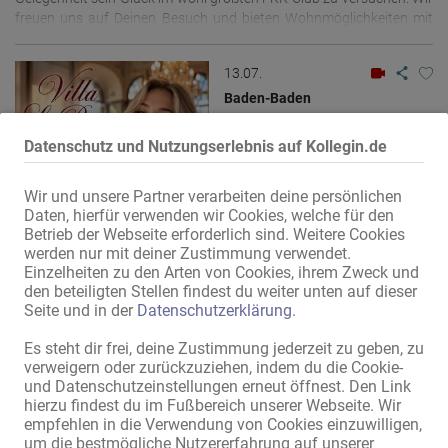
wir sogar diskrete hauseigene Parkplätze!" Bei Fragen oder für
vorzulegen. Gerne helfen wir Dir auch bei der Beantragung des
freuen uns auf Deinen Besuch und bieten Wohnmöglichkeiten mit
Terminabsprachen, einfach bei uns melden. +49-176-82224064
Prostituiertenpasses (Bitte rechtzeitig ansprechen). Wir freuen uns
internationalem TV, Bad und WC. Nur 5 min von Gießen, 30 min
auf Deine Bewerbung. Das Team von ASTORIA heißt Dich herzlich
nach Frankfurt Main (Messestadt) Weitere Infos erhaltet Ihr ebenso
willkommen!
13.07.
auf unserer Homepage.
Baden-Baden
Privat-Haus
Datenschutz und Nutzungserlebnis auf Kollegin.de
Erotik-Jobs
Wir und unsere Partner verarbeiten deine persönlichen
Daten, hierfür verwenden wir Cookies, welche für den
Betrieb der Webseite erforderlich sind. Weitere Cookies
werden nur mit deiner Zustimmung verwendet.
Einzelheiten zu den Arten von Cookies, ihrem Zweck und
Villa Le Rouge - Top Gelegenheit für Top Girls
den beteiligten Stellen findest du weiter unten auf dieser
(18+)!
Seite und in der
Datenschutzerklärung
.
Luxus auf 3 Etagen und ca. 1000 Quadratmetern! Baden-Baden ist
Es steht dir frei, deine Zustimmung jederzeit zu geben, zu
eine Kurstadt, in der die Millionäre leben. Arbeite dort, wo die
verweigern oder zurückzuziehen, indem du die Cookie-
Menschen noch Geld haben und es gerne ausgeben. Wir sind direkt
und Datenschutzeinstellungen erneut öffnest. Den Link
an der Grenze zu Frankreich und haben sehr viele französische
hierzu findest du im Fußbereich unserer Webseite. Wir
Gäste. Wir bieten aufgeschlossenen, hübschen Damen zwischen 18
empfehlen in die Verwendung von Cookies einzuwilligen,
und 35 Jahren einen attraktiven Standort für ihre Tätigkeit. Hast Du
um die bestmögliche Nutzererfahrung auf unserer