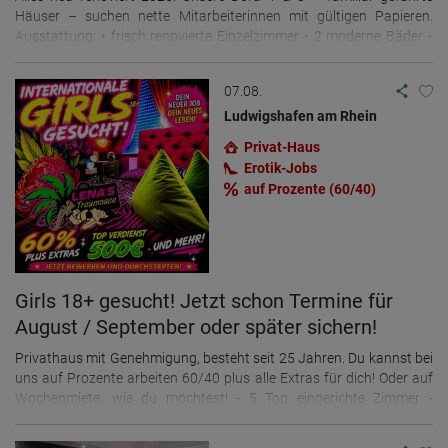
Häuser – suchen nette Mitarbeiterinnen mit gültigen Papieren.
Ausstattung: • frisch renovierte Einzelzimmer • 2 moderne Bäder •
gemütlicher Aufenthaltsraum mit Küche & TV Kosten: • Kaltmiete:
60,00 € pro Tag Service: • Abholung bei Ankunft vom Dortmunder
07.08.
Flughafen, Dortmunder Hbf oder Hagener Hbf • Unterstützung bei
Ämtergängen – wir begleiten Dich persönlich Unsere Häuser werden
Ludwigshafen am Rhein
liebevoll und familiär geführt – ein angenehmes Miteinander ist uns
Privat-Haus
sehr wichtig. Wenn Du Interesse hast, melde Dich gerne direkt bei
Erotik-Jobs
mir! 2 separate Zimmer für deine männliche Begleitung stehen zur
auf Prozente (60/40)
Verfügung.
Girls 18+ gesucht! Jetzt schon Termine für
August / September oder später sichern!
Privathaus mit Genehmigung, besteht seit 25 Jahren. Du kannst bei
uns auf Prozente arbeiten 60/40 plus alle Extras für dich! Oder auf
Wochenmiete, wie du möchtest! - 5 Top eingerichte Zimmer -
Gemeinsamer Aufenthaltsraum mit TV und kostenloser
Internetzugang WLAN - Eigene Klingel für jede Dame -