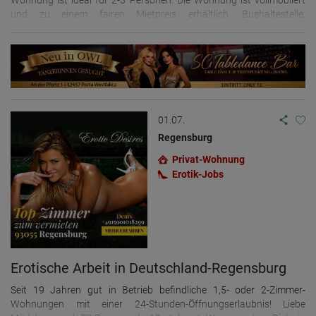
Wohnung ist ideal für 2-3 Personen. Die Wohnung ist vollmöbliert
und zu einem fairen Mietpreis erhältlich. Bushaltestelle,
Einkaufsmöglichkeiten, Restaurants direkt vor der Tür . Die
Wohnung wird jeden Sonntag vor Anreise gereinigt. Weitere Infos
und Terminabsprachen gerne telefonisch oder per WhatsApp +49-
160-96442171
01.07.
Regensburg
Privat-Wohnung
Erotik-Jobs
Erotische Arbeit in Deutschland-Regensburg
Seit 19 Jahren gut in Betrieb befindliche 1,5- oder 2-Zimmer-
Wohnungen mit einer 24-Stunden-Öffnungserlaubnis! Liebe