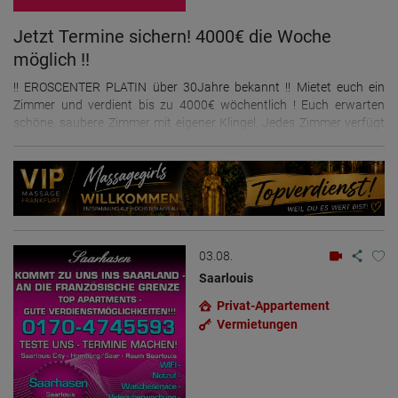
Jetzt Termine sichern! 4000€ die Woche
möglich !!
!! EROSCENTER PLATIN über 30Jahre bekannt !! Mietet euch ein
Zimmer und verdient bis zu 4000€ wöchentlich ! Euch erwarten
schöne, saubere Zimmer mit eigener Klingel. Jedes Zimmer verfügt
über ein Bad, kostenloses W-Lan, Netflix & Prime, Klimaanlage und
Safe. Es steht eine große Gemeinschaftsküche, ein Fitnessraum zur
Verfügung. Ein Auto (MIni) kann bei Bedarf genutzt werden Für alle
Annehmlichkeiten unser Damen im Haus ist gesorgt ! Ihr bestimmst
euren Tagesablauf und eure Serviceleistungen selbst. Wir freuen
uns auf Dich?! Gerne empfangen wir auch Anfängerinnen,
Transsexuelle und Ausländerinnen mit notwendigen und gültigen
03.08.
Papieren. Kontaktiere uns auch per WhatsApp 0174-8503871
Saarlouis
Privat-Appartement
Vermietungen