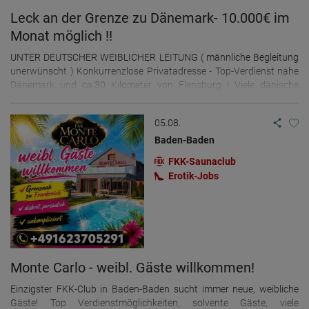
Leck an der Grenze zu Dänemark- 10.000€ im
Monat möglich !!
UNTER DEUTSCHER WEIBLICHER LEITUNG ( männliche Begleitung
unerwünscht ) Konkurrenzlose Privatadresse - Top-Verdienst nahe
Dänemark und ca.30 Kilometer von Flensburg ! Viele dänische
Stammgäste freuen sich über neue Gesichter! Guter Verdienst für
Top Damen! Jetzt Termine sichern telefonisch oder per WhatsApp !
05.08.
Vollausgestattetes, sauberes Haus mit 4 Arbeitszimmer und 2
Bäder. Separates Schlafzimmer mit TV und Kühlschrank wird
Baden-Baden
geboten. Handtücher und Bettwäsche, beste Matratzen,
FKK-Saunaclub
Waschmaschine und Trockner, Seife, Toilettenpapier etc. all
Erotik-Jobs
inklusive. W-Lan vorhanden. Hilfestellung bei deinen Papieren.
Wochenmiete oder Tagesmiete! Kleine Hunde nach Absprache
Vermietung auch in 24340 Eckernförde an der Ostsee möglich, fragt
einfach nach bitte. Fahrservice nach Eckernförde möglich.
Monte Carlo - weibl. Gäste willkommen!
Einzigster FKK-Club in Baden-Baden sucht immer neue, weibliche
Gäste! Top Verdienstmöglichkeiten, solvente Gäste, viele