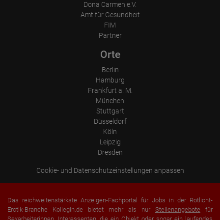
Dona Carmen e.V.
Ort der Verarbeitung:
Europäische Union & USA
Amt für Gesundheit
FIM
Partner
Orte
Berlin
Hamburg
Frankfurt a. M.
München
Stuttgart
Düsseldorf
Köln
Leipzig
Dresden
Cookie- und Datenschutzeinstellungen anpassen
Das reichweitenstärkste Anzeigen-Fachportal für Jobs in der Rotlicht-
Erotik-Branche Kollegin.de bietet mehr als nur
Stellenangebote
für
Sexarbeiterinnen. Interessenten, die ein Objekt oder sogar ein laufendes