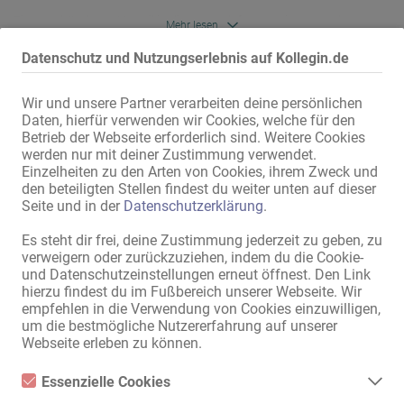
Ein unschätzbarer Vorteil in dieser stark frequentierten und 
Mehr lesen
parkplatzarmen Lage! 

Datenschutz und Nutzungserlebnis auf Kollegin.de
Nettomiete: 2.500 €

Deiner Kollegin weiterempfehlen!
Nebenkosten: 480 €

Wir und unsere Partner verarbeiten deine persönlichen
Daten, hierfür verwenden wir Cookies, welche für den
Übernahme: Ein Übernahmebetrag ist nach Vereinbarung zu zahlen. 

Betrieb der Webseite erforderlich sind. Weitere Cookies
werden nur mit deiner Zustimmung verwendet.
Die Höhe wird im persönlichen Gespräch vereinbart. 

Einzelheiten zu den Arten von Cookies, ihrem Zweck und
den beteiligten Stellen findest du weiter unten auf dieser
Wichtige Hinweise für Interessenten: Bitte haben Sie Verständnis 
Seite und in der
Datenschutzerklärung
.
dafür, dass wir ausschließlich seriöse Anfragen von solventen 
Interessenten bearbeiten. 

Es steht dir frei, deine Zustimmung jederzeit zu geben, zu
verweigern oder zurückzuziehen, indem du die Cookie-
Wir bitten Sie daher, Ihrer ersten Nachricht eine kurze Bestätigung 
und Datenschutzeinstellungen erneut öffnest. Den Link
Mit dem Klicken von „Karte anzeigen“ erteilst du die Erlaubnis, dass
beizufügen, dass die erforderlichen finanziellen Mittel zur 
hierzu findest du im Fußbereich unserer Webseite. Wir
Daten an Google übermittelt werden und du damit Karten als
Anmietung eines Objekts dieser Größenordnung vorliegen. 

empfehlen in die Verwendung von Cookies einzuwilligen,
externen Inhalt nutzen kannst.
um die bestmögliche Nutzererfahrung auf unserer
Weitere Informationen findest du in
Webseite erleben zu können.
Weitere Details, Bilder und die genaue Lage erhalten Sie gerne nach 
unserer
Datenschutzerklärung
.
einer ersten persönlichen Kontaktaufnahme per Nachricht. 

Essenzielle Cookies
E-Mail: wellness.lounge@web.de

Essenzielle Cookies sind alle notwendigen Cookies, die für den