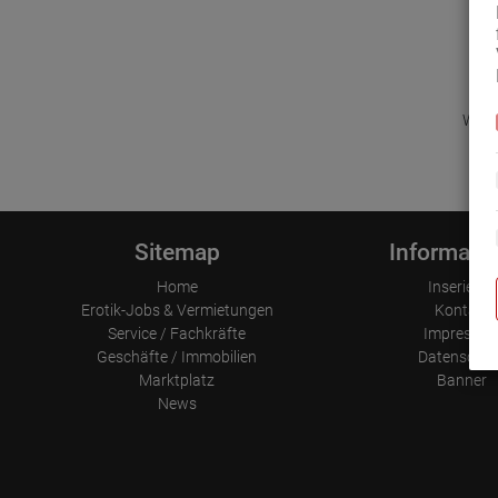
Wir d
Sitemap
Informati
Home
Inserieren
Erotik-Jobs & Vermietungen
Kontakt
Service / Fachkräfte
Impressu
Geschäfte / Immobilien
Datenschut
Marktplatz
Banner
News