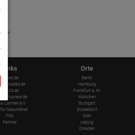
e
in.de!
e
Links
Orte
Ladies.de
Berlin
emenladies.de
Hamburg
FKK24.de
Frankfurt a. M.
mi-Express.de
München
a Carmen e.V.
Stuttgart
für Gesundheit
Düsseldorf
FIM
Köln
Partner
Leipzig
Dresden