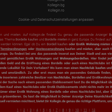
Erhobene Daten:
Kollegin.bg
Die erzeugten Informationen über die Benutzung unserer Webseiten
sowie die von dem Browser übermittelte IP-Adresse werden übertragen
Kollegin.ro
und gespeichert. Dabei können aus den verarbeiteten Daten pseudonyme
Nutzungsprofile der Nutzer erstellt werden. Diese Informationen wird
Cookie- und Datenschutzeinstellungen anpassen
Google gegebenenfalls auch an Dritte übertragen, sofern dies gesetzlich
vorgeschrieben wird oder, soweit Dritte diese Daten im Auftrag von
Google verarbeiten. Die IP-Adresse der Nutzer wird von Google innerhalb
von Mitgliedstaaten der Europäischen Union oder in anderen
en und mieten. Auf Kollegin.de findest Du genau die passende Anzeige!
B
Vertragsstaaten des Abkommens über den Europäischen
m das Thema
Bordelle kaufen
und
Bordelle mieten
in ganz Europa. Du findest au
Wirtschaftsraum gekürzt, dies bedeutet, dass alle Daten anonym
t werden können. Egal ob Du ein
Bordell kaufen
oder
Erotik Wohnung
mieten m
erhoben werden. Nur in Ausnahmefällen wird die volle IP-Adresse an
.
Terminwohnungen
oder
Hostessenwohnung
kaufen und mieten, aber auch 
einen Server von Google in den USA übertragen und dort gekürzt. Die von
dem Browser des Nutzers übermittelte IP-Adresse wird nicht mit anderen
uropa. Du findest bei uns das passende Inserat aus Deiner Stadt und aus v
Daten von Google zusammengeführt.
n und gemütlichen Erotik Wohnungen und
Wohnungsbordellen
. Hier findet j
n Geld und die Eröffnung eines Bordells oder auch eines Nachtclubs ist f
Erhobene Informationen zum Besucherverhalten sind folgende:
sende Lokalität für Dein Vorhaben? Wo kann man einen
Nachtclub kaufen
und 
Herkunft (Land und Stadt)
 und umständlich. Zu aller erst muss man ein passendes Gebäude finden, 
Sprache
Betriebssystem
e inserieren zahlreiche Besitzer von
Nachtclubs
, Bordellen und Erotikwohnu
Gerät (PC, Tablet-PC oder Smartphone)
i der Suche nach einem passenden Etablissement hast Du die Möglichkeit über
Browser und alle verwendeten Add-ons
 dem Kauf eines Nachtclubs oder Erotik Etablissements steht nichts mehr im 
Auflösung des Computers
ntümer einer Erotik Wohnung, eines Bordells oder eines Nachtclubs bist, aber
Besucherquelle (Facebook, Suchmaschine oder verweisende
nd zu präsentieren. Du hast die Möglichkeit in Deiner Anzeige Deine Räumlich
Webseite)
ll vermieten möchtest, bietet Dir Kollegin.de genau die richtige Plattform, u
Welche Dateien wurden heruntergeladen?
Welche Videos angeschaut?
Wurden Werbebanner angeklickt?
1
2
3
4
5
6
7
8
9
10
11
12