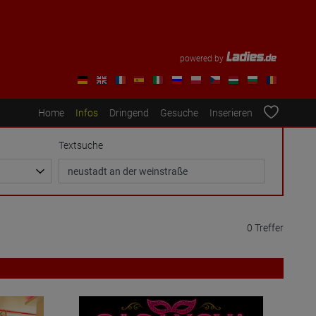
powered by
Home
Infos
Dringend
Gesuche
Inserieren
Textsuche
0 Treffer