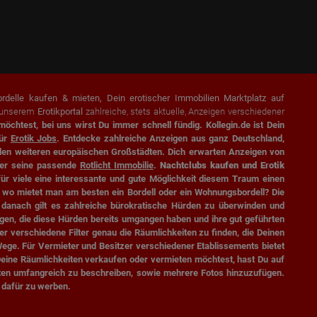
ordelle kaufen & mieten, Dein erotischer Immobilien Marktplatz auf
f unserem
Erotikportal
zahlreiche, stets aktuelle, Anzeigen verschiedener
öchtest, bei uns wirst Du immer schnell fündig. Kollegin.de ist Dein
für
Erotik Jobs
. Entdecke zahlreiche Anzeigen aus ganz Deutschland,
ielen weiteren europäischen Großstädten. Dich erwarten Anzeigen von
eder seine passende
Rotlicht Immobilie
.
Nachtclubs kaufen und Erotik
ür viele eine interessante und gute Möglichkeit diesem Traum einen
wo mietet man am besten ein Bordell oder ein Wohnungsbordell? Die
danach gilt es zahlreiche bürokratische Hürden zu überwinden und
ngen, die diese Hürden bereits umgangen haben und ihre gut geführten
 verschiedene Filter genau die Räumlichkeiten zu finden, die Deinen
Wege. Für Vermieter und Besitzer verschiedener Etablissements bietet
 Deine Räumlichkeiten verkaufen oder vermieten möchtest, hast Du auf
keiten umfangreich zu beschreiben, sowie mehrere Fotos hinzuzufügen.
m dafür zu werben.