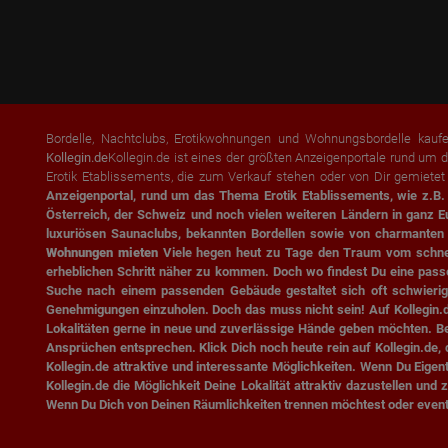
Bordelle, Nachtclubs, Erotikwohnungen und Wohnungsbordelle kauf
Kollegin.de
Kollegin.de ist eines der größten Anzeigenportale rund u
Erotik Etablissements, die zum Verkauf stehen oder von Dir gemiete
Anzeigenportal, rund um das Thema Erotik Etablissements, wie z.B
Österreich, der Schweiz und noch vielen weiteren Ländern in ganz E
luxuriösen Saunaclubs, bekannten Bordellen sowie von charmante
Wohnungen mieten
Viele hegen heut zu Tage den Traum vom schnelle
erheblichen Schritt näher zu kommen. Doch wo findest Du eine pas
Suche nach einem passenden Gebäude gestaltet sich oft schwierig
Genehmigungen einzuholen. Doch das muss nicht sein! Auf Kollegin.d
Lokalitäten gerne in neue und zuverlässige Hände geben möchten. Be
Ansprüchen entsprechen. Klick Dich noch heute rein auf Kollegin.de,
Kollegin.de attraktive und interessante Möglichkeiten. Wenn Du Eige
Kollegin.de die Möglichkeit Deine Lokalität attraktiv dazustellen u
Wenn Du Dich von Deinen Räumlichkeiten trennen möchtest oder eventue