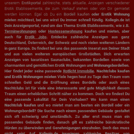
unserem
Erotikportal
zahlreiche, stets aktuelle, Anzeigen verschiedener
Erotik Etablissements, die zum Verkauf stehen oder von Dir gemietet
werden können. Egal ob Du ein
Bordell kaufen
oder
Erotik Wohnung
mieten möchtest, bei uns wirst Du immer schnell fündig. Kollegin.de ist
Dein Anzeigenportal, rund um das Thema Erotik Etablissements, wie z.B.
Terminwohnungen
oder
Hostessenwohnung
kaufen und mieten, aber
auch für
Erotik Jobs
. Entdecke zahlreiche Anzeigen aus ganz
Deutschland, Österreich, der Schweiz und noch vielen weiteren Ländern
in ganz Europa. Du findest bei uns das passende Inserat aus Deiner Stadt
und aus vielen weiteren europäischen Großstädten. Dich erwarten
Anzeigen von luxuriösen Saunaclubs, bekannten Bordellen sowie von
charmanten und gemütlichen Erotik Wohnungen und
Wohnungsbordellen
.
Hier findet jeder seine passende
Rotlicht Immobilie
.
Nachtclubs kaufen
und Erotik Wohnungen mieten
Viele hegen heut zu Tage den Traum vom
schnellen Geld und die Eröffnung eines Bordells oder auch eines
Nachtclubs ist für viele eine interessante und gute Möglichkeit diesem
Traum einen erheblichen Schritt näher zu kommen. Doch wo findest Du
eine passende Lokalität für Dein Vorhaben? Wo kann man einen
Nachtclub kaufen
und wo mietet man am besten ein Bordell oder ein
Wohnungsbordell? Die Suche nach einem passenden Gebäude gestaltet
sich oft schwierig und umständlich. Zu aller erst muss man ein
passendes Gebäude finden, danach gilt es zahlreiche bürokratische
Hürden zu überwinden und Genehmigungen einzuholen. Doch das muss
nicht sein! Auf Kollegin.de inserieren zahlreiche Besitzer von