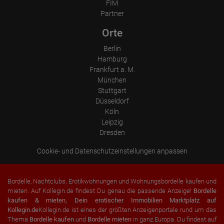
FIM
Wirtschaftsraum gekürzt, dies bedeutet, dass alle Daten anonym
erhoben werden. Nur in Ausnahmefällen wird die volle IP-Adresse
Partner
an einen Server von Google in den USA übertragen und dort
gekürzt. Die von dem Browser des Nutzers übermittelte IP-
Orte
Adresse wird nicht mit anderen Daten von Google
zusammengeführt.
Berlin
Hamburg
Erhobene Informationen zum Besucherverhalten sind folgende:
Herkunft (Land und Stadt)
Frankfurt a. M.
Sprache
München
Betriebssystem
Stuttgart
Gerät (PC, Tablet-PC oder Smartphone)
Düsseldorf
Browser und alle verwendeten Add-ons
Auflösung des Computers
Köln
Besucherquelle (Facebook, Suchmaschine oder verweisende
Leipzig
Webseite)
Dresden
Welche Dateien wurden heruntergeladen?
Welche Videos angeschaut?
Wurden Werbebanner angeklickt?
Cookie- und Datenschutzeinstellungen anpassen
Wohin ging der Besucher? Klickte er auf weitere Seiten des
Portals oder hat er sie komplett verlassen?
Wie lange blieb der Besucher?
Bordelle, Nachtclubs, Erotikwohnungen und Wohnungsbordelle kaufen und
Ort der Verarbeitung:
mieten. Auf Kollegin.de findest Du genau die passende Anzeige!
Bordelle
Europäische Union & USA
kaufen & mieten, Dein erotischer Immobilien Marktplatz auf
Kollegin.de
Kollegin.de ist eines der größten Anzeigenportale rund um das
Thema
Bordelle kaufen
und
Bordelle mieten
in ganz Europa. Du findest auf