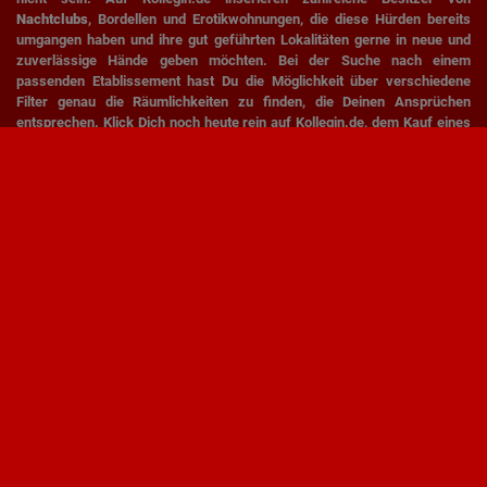
Nachtclubs
, Bordellen und Erotikwohnungen, die diese Hürden bereits
umgangen haben und ihre gut geführten Lokalitäten gerne in neue und
zuverlässige Hände geben möchten. Bei der Suche nach einem
passenden Etablissement hast Du die Möglichkeit über verschiedene
Filter genau die Räumlichkeiten zu finden, die Deinen Ansprüchen
entsprechen. Klick Dich noch heute rein auf Kollegin.de, dem Kauf eines
Nachtclubs oder Erotik Etablissements steht nichts mehr im Wege. Für
Vermieter und Besitzer verschiedener Etablissements bietet Kollegin.de
attraktive und interessante Möglichkeiten. Wenn Du Eigentümer einer
Erotik Wohnung, eines Bordells oder eines Nachtclubs bist, aber Deine
Räumlichkeiten verkaufen oder vermieten möchtest, hast Du auf
Kollegin.de die Möglichkeit Deine Lokalität attraktiv dazustellen und zu
präsentieren. Du hast die Möglichkeit in Deiner Anzeige Deine
Räumlichkeiten umfangreich zu beschreiben, sowie mehrere Fotos
hinzuzufügen. Wenn Du Dich von Deinen Räumlichkeiten trennen
möchtest oder eventuell vermieten möchtest, bietet Dir Kollegin.de genau
die richtige Plattform, um dafür zu werben.
1
2
3
4
5
6
7
8
9
10
11
12