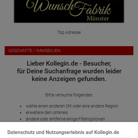
Top Adresse
GESCHÄFTE / IMMOBILIEN
Lieber Kollegin.de - Besucher,
für Deine Suchanfrage wurden leider
keine Anzeigen gefunden.
Bitte versuche folgendes:
wähle einen anderen Ort oder eine andere Region
erweitere den Umkreis
ändere oder entferne einige Filteroptionen
Wir danken für Dein Verständnis und wünschen weiterhin viel
Datenschutz und Nutzungserlebnis auf Kollegin.de
Erfolg auf Kollegin.de!