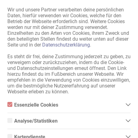
Wir und unsere Partner verarbeiten deine persönlichen
Zum Anzeigenmarkt
Daten, hierfür verwenden wir Cookies, welche für den
Betrieb der Webseite erforderlich sind. Weitere Cookies
werden nur mit deiner Zustimmung verwendet.
Einzelheiten zu den Arten von Cookies, ihrem Zweck und
Sitemap
den beteiligten Stellen findest du weiter unten auf dieser
Seite und in der
Datenschutzerklärung
.
Home
Erotik-Jobs & Vermietungen
Es steht dir frei, deine Zustimmung jederzeit zu geben, zu
Service / Fachkräfte
verweigern oder zurückzuziehen, indem du die Cookie-
Geschäfte / Immobilien
und Datenschutzeinstellungen erneut öffnest. Den Link
Marktplatz
hierzu findest du im Fußbereich unserer Webseite. Wir
News
empfehlen in die Verwendung von Cookies einzuwilligen,
um die bestmögliche Nutzererfahrung auf unserer
Informationen
Webseite erleben zu können.
Inserieren
Essenzielle Cookies
Kontakt
Impressum
Essenzielle Cookies sind alle notwendigen Cookies, die für den
Betrieb der Webseite notwendig sind, indem Grundfunktionen
Datenschutz
Analyse/Statistiken
ermöglicht werden. Die Webseite kann ohne diese Cookies nicht
Banner
richtig funktionieren.
Analyse- bzw. Statistikcookies sind Cookies, die der Analyse der
Webseiten-Nutzung und der Erstellung von anonymisierten
International
Kartendienste