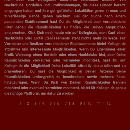
Nachtclubs
, Bordellen und Erotikwohnungen, die diese Hürden bereits
umgangen haben und ihre gut geführten Lokalitäten gerne in neue und
zuverlässige Hände geben möchten. Bei der Suche nach einem
passenden Etablissement hast Du die Möglichkeit über verschiedene
Filter genau die Räumlichkeiten zu finden, die Deinen Ansprüchen
entsprechen. Klick Dich noch heute rein auf Kollegin.de, dem Kauf eines
Nachtclubs oder Erotik Etablissements steht nichts mehr im Wege. Für
Vermieter und Besitzer verschiedener Etablissements bietet Kollegin.de
attraktive und interessante Möglichkeiten. Wenn Du Eigentümer einer
Erotik Wohnung, eines Bordells oder eines Nachtclubs bist, aber Deine
Räumlichkeiten verkaufen oder vermieten möchtest, hast Du auf
Kollegin.de die Möglichkeit Deine Lokalität attraktiv dazustellen und zu
präsentieren. Du hast die Möglichkeit in Deiner Anzeige Deine
Räumlichkeiten umfangreich zu beschreiben, sowie mehrere Fotos
hinzuzufügen. Wenn Du Dich von Deinen Räumlichkeiten trennen
möchtest oder eventuell vermieten möchtest, bietet Dir Kollegin.de genau
die richtige Plattform, um dafür zu werben.
1
2
3
4
5
6
7
8
9
10
11
12