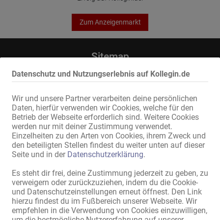
Zum Anzeigenmarkt
Sitemap
Home
Datenschutz und Nutzungserlebnis auf Kollegin.de
Erotik-Jobs & Vermietungen
Service / Fachkräfte
Wir und unsere Partner verarbeiten deine persönlichen
Geschäfte / Immobilien
Daten, hierfür verwenden wir Cookies, welche für den
Marktplatz
Betrieb der Webseite erforderlich sind. Weitere Cookies
News
werden nur mit deiner Zustimmung verwendet.
Einzelheiten zu den Arten von Cookies, ihrem Zweck und
Informationen
den beteiligten Stellen findest du weiter unten auf dieser
Seite und in der
Datenschutzerklärung
.
Inserieren
Kontakt
Es steht dir frei, deine Zustimmung jederzeit zu geben, zu
Impressum
verweigern oder zurückzuziehen, indem du die Cookie-
Datenschutz
und Datenschutzeinstellungen erneut öffnest. Den Link
Banner
hierzu findest du im Fußbereich unserer Webseite. Wir
empfehlen in die Verwendung von Cookies einzuwilligen,
International
um die bestmögliche Nutzererfahrung auf unserer