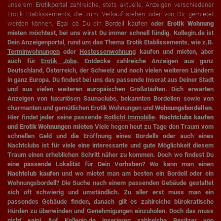
Welche Videos angeschaut?
unserem
Erotikportal
zahlreiche, stets aktuelle, Anzeigen verschiedener
Wurden Werbebanner angeklickt?
Erotik Etablissements, die zum Verkauf stehen oder von Dir gemietet
Wohin ging der Besucher? Klickte er auf weitere Seiten des
werden können. Egal ob Du ein
Bordell kaufen
oder
Erotik Wohnung
Portals oder hat er sie komplett verlassen?
mieten möchtest, bei uns wirst Du immer schnell fündig. Kollegin.de ist
Wie lange blieb der Besucher?
Dein Anzeigenportal, rund um das Thema Erotik Etablissements, wie z.B.
Ort der Verarbeitung:
Terminwohnungen
oder
Hostessenwohnung
kaufen und mieten, aber
Europäische Union & USA
auch für
Erotik Jobs
. Entdecke zahlreiche Anzeigen aus ganz
Deutschland, Österreich, der Schweiz und noch vielen weiteren Ländern
in ganz Europa. Du findest bei uns das passende Inserat aus Deiner Stadt
und aus vielen weiteren europäischen Großstädten. Dich erwarten
Anzeigen von luxuriösen Saunaclubs, bekannten Bordellen sowie von
charmanten und gemütlichen Erotik Wohnungen und
Wohnungsbordellen
.
Hier findet jeder seine passende
Rotlicht Immobilie
.
Nachtclubs kaufen
und Erotik Wohnungen mieten
Viele hegen heut zu Tage den Traum vom
schnellen Geld und die Eröffnung eines Bordells oder auch eines
Nachtclubs ist für viele eine interessante und gute Möglichkeit diesem
Traum einen erheblichen Schritt näher zu kommen. Doch wo findest Du
eine passende Lokalität für Dein Vorhaben? Wo kann man einen
Nachtclub kaufen
und wo mietet man am besten ein Bordell oder ein
Wohnungsbordell? Die Suche nach einem passenden Gebäude gestaltet
sich oft schwierig und umständlich. Zu aller erst muss man ein
passendes Gebäude finden, danach gilt es zahlreiche bürokratische
Hürden zu überwinden und Genehmigungen einzuholen. Doch das muss
nicht sein! Auf Kollegin.de inserieren zahlreiche Besitzer von