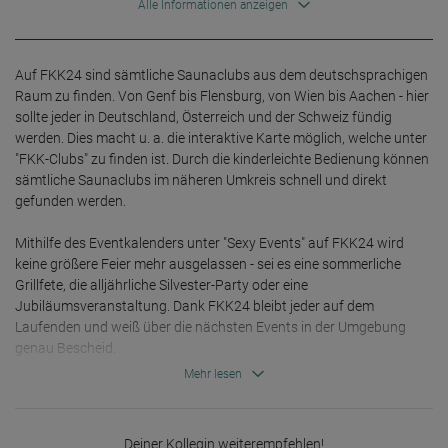
Alle Informationen anzeigen
Auf FKK24 sind sämtliche Saunaclubs aus dem deutschsprachigen 
Raum zu finden. Von Genf bis Flensburg, von Wien bis Aachen - hier 
sollte jeder in Deutschland, Österreich und der Schweiz fündig 
werden. Dies macht u. a. die interaktive Karte möglich, welche unter 
"FKK-Clubs" zu finden ist. Durch die kinderleichte Bedienung können 
sämtliche Saunaclubs im näheren Umkreis schnell und direkt 
gefunden werden.

Mithilfe des Eventkalenders unter "Sexy Events" auf FKK24 wird 
keine größere Feier mehr ausgelassen - sei es eine sommerliche 
Grillfete, die alljährliche Silvester-Party oder eine 
Jubiläumsveranstaltung. Dank FKK24 bleibt jeder auf dem 
Laufenden und weiß über die nächsten Events in der Umgebung 
genau Bescheid.

Mehr lesen
Über die im Clubporträt eingeblendeten Ambientegalerien kann sich 
jeder User vor dem Besuch einen ersten, realitätsnahen Eindruck 
verschaffen. Aber auch das Profil, welches sich auf der rechten 
Deiner Kollegin weiterempfehlen!