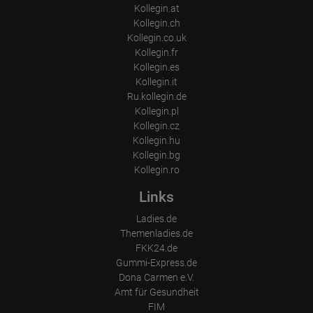
Kollegin.at
Gerät (PC, Tablet-PC oder Smartphone)
Browser und alle verwendeten Add-ons
Kollegin.ch
Auflösung des Computers
Kollegin.co.uk
Besucherquelle (Facebook, Suchmaschine oder verweisende
Kollegin.fr
Webseite)
Welche Dateien wurden heruntergeladen?
Kollegin.es
Welche Videos angeschaut?
Kollegin.it
Wurden Werbebanner angeklickt?
Ru.kollegin.de
Wohin ging der Besucher? Klickte er auf weitere Seiten des
Kollegin.pl
Portals oder hat er sie komplett verlassen?
Wie lange blieb der Besucher?
Kollegin.cz
Kollegin.hu
Ort der Verarbeitung:
Kollegin.bg
Europäische Union & USA
Kollegin.ro
Links
Ladies.de
Themenladies.de
FKK24.de
Gummi-Express.de
Dona Carmen e.V.
Amt für Gesundheit
FIM