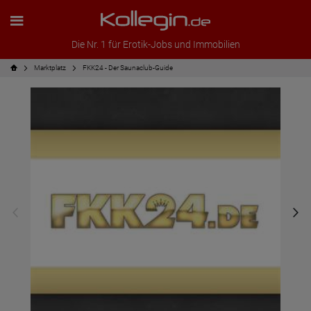
Die Nr. 1 für Erotik-Jobs und Immobilien
Marktplatz
FKK24 - Der Saunaclub-Guide