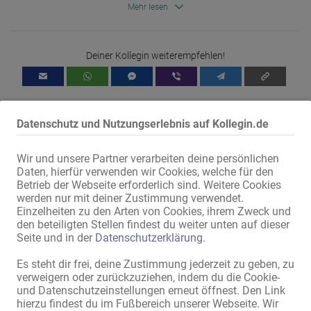
Du kannst uns per E-Mail schreiben, anrufen oder uns auf 
Mehr lesen
Instagram folgen.

Wir machen auch gerne einen Termin für ein persönliches Gespräch 
aus.

Deiner Kollegin weiterempfehlen!
Kontakt:

Dortmunder Mitternachtsmission e.V.

E-Mail: Beratung@mitternachtsmission.de

Tel.: 0231-144491

Datenschutz und Nutzungserlebnis auf Kollegin.de
Mobil: 0178-4184040

Wir und unsere Partner verarbeiten deine persönlichen
Daten, hierfür verwenden wir Cookies, welche für den
Betrieb der Webseite erforderlich sind. Weitere Cookies
werden nur mit deiner Zustimmung verwendet.
Mit dem Klicken von „Karte anzeigen“ erteilst du die Erlaubnis, dass
Einzelheiten zu den Arten von Cookies, ihrem Zweck und
Daten an Google übermittelt werden und du damit Karten als
den beteiligten Stellen findest du weiter unten auf dieser
externen Inhalt nutzen kannst.
Seite und in der
Datenschutzerklärung
.
Weitere Informationen findest du in
unserer
Datenschutzerklärung
.
Es steht dir frei, deine Zustimmung jederzeit zu geben, zu
verweigern oder zurückzuziehen, indem du die Cookie-
und Datenschutzeinstellungen erneut öffnest. Den Link
hierzu findest du im Fußbereich unserer Webseite. Wir