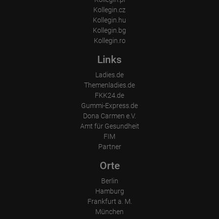
Welche Dateien wurden heruntergeladen?
Kollegin.cz
Welche Videos angeschaut?
Kollegin.hu
Wurden Werbebanner angeklickt?
Kollegin.bg
Wohin ging der Besucher? Klickte er auf weitere Seiten des
Portals oder hat er sie komplett verlassen?
Kollegin.ro
Wie lange blieb der Besucher?
Links
Ort der Verarbeitung:
Europäische Union & USA
Ladies.de
Themenladies.de
FKK24.de
Gummi-Express.de
Dona Carmen e.V.
Amt für Gesundheit
FIM
Partner
Orte
Berlin
Hamburg
Frankfurt a. M.
München