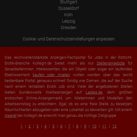
Stuttgart
Düsseldorf
Köln
Leipzig
Dresden
Cookie- und Datenschutzeinstellungen anpassen
Das reichweitenstärkste Anzeigen-Fachportal für Jobs in der Rotlicht-
Erotik-Branche Kollegin.de bietet mehr als nur
Stellenangebote
für
Sexarbeiterinnen. Interessenten, die ein Objekt oder sogar ein laufendes
Etablissement
kaufen oder mieten
wollen werden über das leicht
bedienbare Portal genauso schnell fündig wie Damen, die auf der Suche
nach einem rentablen Erotik Job sind. Viele der angebotenen Stellen
bieten bundesweite Werbeanzeigen auf
Ladies.de
, dem größten
erotischen Online-Anzeigemarkt, um Mieterinnen und Modellen den
Arbeitseinstieg zu erleichtern. Egal, ob es eine freie Stelle zu besetzen,
Räumlichkeiten abzugeben oder eine Lokalität zu bewerben gilt: Mit einem
Inserat
bei Kollegin.de erreicht man genau die richtige Zielgruppe.
1
2
3
4
5
6
7
8
9
10
11
12