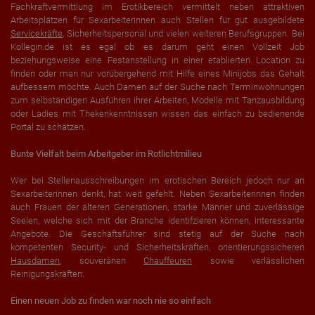
Fachkraftvermittlung im Erotikbereich vermittelt neben attraktiven
Arbeitsplätzen für Sexarbeiterinnen auch Stellen für gut ausgebildete
Ort der Verarbeitung:
Europäische Union & USA
Servicekräfte
, Sicherheitspersonal und vielen weiteren Berufsgruppen. Bei
Kollegin.de ist es egal ob es darum geht einen Vollzeit Job
beziehungsweise eine Festanstellung in einer etablierten Location zu
finden oder man nur vorübergehend mit Hilfe eines Minijobs das Gehalt
aufbessern möchte. Auch Damen auf der Suche nach Terminwohnungen
zum selbständigen Ausführen ihrer Arbeiten, Modelle mit Tanzausbildung
oder Ladies mit Thekenkenntnissen wissen das einfach zu bedienende
Portal zu schätzen.
Bunte Vielfalt beim Arbeitgeber im Rotlichtmilieu
Wer bei Stellenausschreibungen im erotischen Bereich jedoch nur an
Sexarbeiterinnen denkt, hat weit gefehlt. Neben Sexarbeiterinnen finden
auch Frauen der älteren Generationen, starke Männer und zuverlässige
Seelen, welche sich mit der Branche identifzieren können, interessante
Angebote. Die Geschäftsführer sind stetig auf der Suche nach
kompetenten Security- und Sicherheitskräften, orientierungssicheren
Hausdamen
, souveränen
Chauffeuren
sowie verlässlichen
Reinigungskräften.
Einen neuen Job zu finden war noch nie so einfach