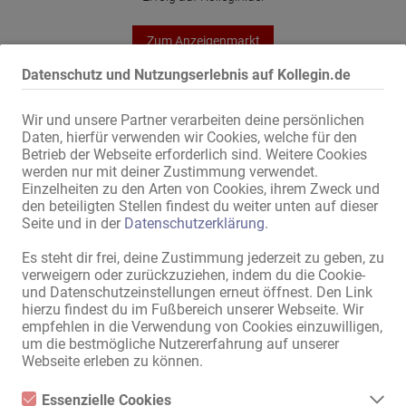
Zum Anzeigenmarkt
Datenschutz und Nutzungserlebnis auf Kollegin.de
Sitemap
Wir und unsere Partner verarbeiten deine persönlichen
Home
Daten, hierfür verwenden wir Cookies, welche für den
Erotik-Jobs & Vermietungen
Betrieb der Webseite erforderlich sind. Weitere Cookies
werden nur mit deiner Zustimmung verwendet.
Service / Fachkräfte
Einzelheiten zu den Arten von Cookies, ihrem Zweck und
Geschäfte / Immobilien
den beteiligten Stellen findest du weiter unten auf dieser
Marktplatz
Seite und in der
Datenschutzerklärung
.
News
Es steht dir frei, deine Zustimmung jederzeit zu geben, zu
Informationen
verweigern oder zurückzuziehen, indem du die Cookie-
und Datenschutzeinstellungen erneut öffnest. Den Link
Inserieren
hierzu findest du im Fußbereich unserer Webseite. Wir
Kontakt
empfehlen in die Verwendung von Cookies einzuwilligen,
Impressum
um die bestmögliche Nutzererfahrung auf unserer
Datenschutz
Webseite erleben zu können.
Banner
Essenzielle Cookies
International