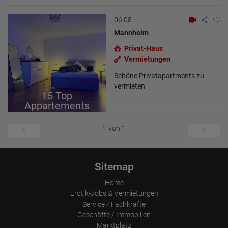
Portals oder hat er sie komplett verlassen?
Wie lange blieb der Besucher?
06.08.
Ort der Verarbeitung:
Mannheim
Europäische Union & USA
Privat-Haus
Vermietungen
Schöne Privatapartments zu
vermieten
15 Top
Appartements
1 von 1
Sitemap
Home
Erotik-Jobs & Vermietungen
Service / Fachkräfte
Geschäfte / Immobilien
Marktplatz