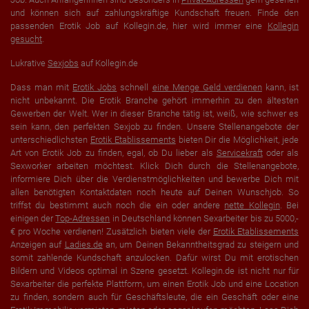
und können sich auf zahlungskräftige Kundschaft freuen. Finde den
passenden Erotik Job auf Kollegin.de, hier wird immer eine
Kollegin
gesucht
.
Lukrative
Sexjobs
auf Kollegin.de
Dass man mit
Erotik Jobs
schnell
eine Menge Geld verdienen
kann, ist
nicht unbekannt. Die Erotik Branche gehört immerhin zu den ältesten
Gewerben der Welt. Wer in dieser Branche tätig ist, weiß, wie schwer es
sein kann, den perfekten Sexjob zu finden. Unsere Stellenangebote der
unterschiedlichsten
Erotik Etablissements
bieten Dir die Möglichkeit, jede
Art von Erotik Job zu finden, egal, ob Du lieber als
Servicekraft
oder als
Sexworker arbeiten möchtest. Klick Dich durch die Stellenangebote,
informiere Dich über die Verdienstmöglichkeiten und bewerbe Dich mit
allen benötigten Kontaktdaten noch heute auf Deinen Wunschjob. So
triffst du bestimmt auch noch die ein oder andere
nette Kollegin
. Bei
einigen der
Top-Adressen
in Deutschland können Sexarbeiter bis zu 5000,-
€ pro Woche verdienen! Zusätzlich bieten viele der
Erotik Etablissements
Anzeigen auf
Ladies.de
an, um Deinen Bekanntheitsgrad zu steigern und
somit zahlende Kundschaft anzulocken. Dafür wirst Du mit erotischen
Bildern und Videos optimal in Szene gesetzt. Kollegin.de ist nicht nur für
Sexarbeiter die perfekte Plattform, um einen Erotik Job und eine Location
zu finden, sondern auch für Geschäftsleute, die ein Geschäft oder eine