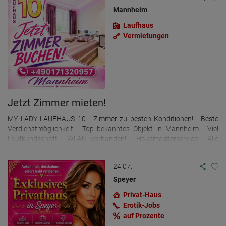
Mannheim
Laufhaus
Vermietungen
Jetzt Zimmer mieten!
MY LADY LAUFHAUS 10 - Zimmer zu besten Konditionen! - Beste
Verdienstmöglichkeit - Top bekanntes Objekt in Mannheim - Viel
Laufkundschaft - WLAN vorhanden! - Hausmeisterservice - Alle
Zimmer mit Internet-TV, Minibar und moderner Ausstattung - Eigene
Klingel und Alarmknopf - Sauberes Ambiente und tägliche Reinigung
24.07.
- Gemeinschaftsküche für Selbstversorger - Supermärkte, Cafés,
Straßenbahn Haltestelle schnell erreichbar Das Laufhaus 10 im
Speyer
bekannten Rotlichtviertel von Mannheim wurde komplett renoviert.
Privat-Haus
Alle Zimmer sind hochwertig ausgestattet mit eigener Dusche und
Erotik-Jobs
TV. Es erwartet Euch eine saubere Adresse in ganz neuem Zustand.
auf Prozente
Das Laufhaus befindet sich sehr verkehrsgünstig inmitten der Stadt.