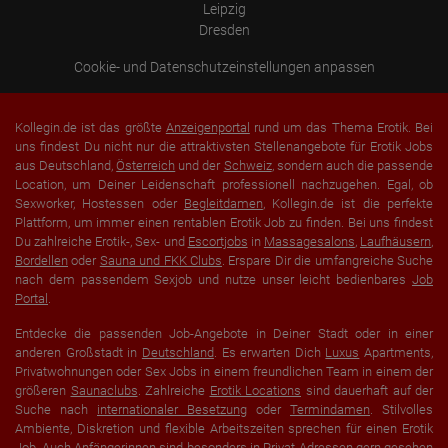
Leipzig
Dresden
Cookie- und Datenschutzeinstellungen anpassen
Kollegin.de ist das größte
Anzeigenportal
rund um das Thema Erotik. Bei
uns findest Du nicht nur die attraktivsten Stellenangebote für Erotik Jobs
aus Deutschland,
Österreich
und der
Schweiz
, sondern auch die passende
Location, um Deiner Leidenschaft professionell nachzugehen. Egal, ob
Sexworker, Hostessen oder
Begleitdamen
, Kollegin.de ist die perfekte
Plattform, um immer einen rentablen Erotik Job zu finden. Bei uns findest
Du zahlreiche Erotik-, Sex- und
Escortjobs
in
Massagesalons
,
Laufhäusern
,
Bordellen
oder
Sauna und FKK Clubs
. Erspare Dir die umfangreiche Suche
nach dem passendem Sexjob und nutze unser leicht bedienbares
Job
Portal
.
Entdecke die passenden Job-Angebote in Deiner Stadt oder in einer
anderen Großstadt in
Deutschland
. Es erwarten Dich
Luxus
Apartments,
Privatwohnungen oder Sex Jobs in einem freundlichen Team in einem der
größeren
Saunaclubs
. Zahlreiche
Erotik Locations
sind dauerhaft auf der
Suche nach
internationaler Besetzung
oder
Termindamen
. Stilvolles
Ambiente, Diskretion und flexible Arbeitszeiten sprechen für einen Erotik
Job. Auch Anfängerinnen sind besonders in
Privat-Adressen
gern gesehen