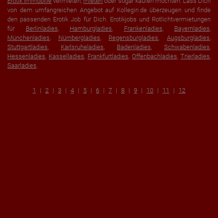
Erotik Immobilie
vermieten,
mieten
oder sogar kaufen möchten. Lass Dich
von dem umfangreichen Angebot auf Kollegin.de überzeugen und finde
den passenden Erotik Job für Dich. Erotikjobs und Rotlichtvermietungen
für
Berlinladies
,
Hamburgladies
,
Frankenladies
,
Bayernladies
,
Münchenladies
,
Nürnbergladies
,
Regensburgladies
,
Augsburgladies
,
Stuttgartladies
,
Karlsruheladies
,
Badenladies
,
Schwabenladies
,
Hessenladies
,
Kasselladies
,
Frankfurtladies
,
Offenbachladies
,
Trierladies
,
Saarladies
.
1
2
3
4
5
6
7
8
9
10
11
12