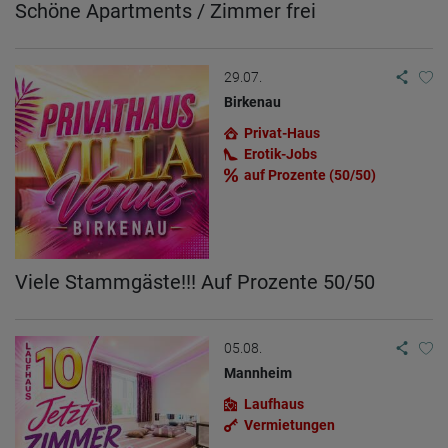
Ungarisch, Spanisch, Rumänisch und Russisch. Du kannst schnell
Schöne Apartments / Zimmer frei
Kontakt zu Frauen aus deiner Heimat knüpfen, die deine Sprache
sprechen. Flexible Aufenthalte Du kannst bei uns ab 1 Tag bis zu 2
Wochen bleiben. Verlängerung nach Absprache möglich. Starte
29.07.
entspannt in den Tag - Arbeite eigenständig in unserem Haus mit: •
Diskreter Präsentation bei Deinen Kunden • Terminen mit deinen
Birkenau
Kunden in unseren eleganten Zimmern Kontakt – Diskret &
Privat-Haus
unverbindlich Info: +49 155 114 956 84 Telefon, WhatsApp, Viber
Erotik-Jobs
auf Prozente (50/50)
Viele Stammgäste!!! Auf Prozente 50/50
05.08.
Mannheim
Laufhaus
Vermietungen