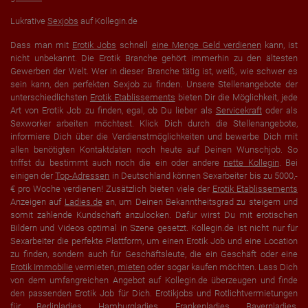
Lukrative
Sexjobs
auf Kollegin.de
Dass man mit
Erotik Jobs
schnell
eine Menge Geld verdienen
kann, ist
nicht unbekannt. Die Erotik Branche gehört immerhin zu den ältesten
Gewerben der Welt. Wer in dieser Branche tätig ist, weiß, wie schwer es
sein kann, den perfekten Sexjob zu finden. Unsere Stellenangebote der
unterschiedlichsten
Erotik Etablissements
bieten Dir die Möglichkeit, jede
Art von Erotik Job zu finden, egal, ob Du lieber als
Servicekraft
oder als
Sexworker arbeiten möchtest. Klick Dich durch die Stellenangebote,
informiere Dich über die Verdienstmöglichkeiten und bewerbe Dich mit
allen benötigten Kontaktdaten noch heute auf Deinen Wunschjob. So
triffst du bestimmt auch noch die ein oder andere
nette Kollegin
. Bei
einigen der
Top-Adressen
in Deutschland können Sexarbeiter bis zu 5000,-
€ pro Woche verdienen! Zusätzlich bieten viele der
Erotik Etablissements
Anzeigen auf
Ladies.de
an, um Deinen Bekanntheitsgrad zu steigern und
somit zahlende Kundschaft anzulocken. Dafür wirst Du mit erotischen
Bildern und Videos optimal in Szene gesetzt. Kollegin.de ist nicht nur für
Sexarbeiter die perfekte Plattform, um einen Erotik Job und eine Location
zu finden, sondern auch für Geschäftsleute, die ein Geschäft oder eine
Erotik Immobilie
vermieten,
mieten
oder sogar kaufen möchten. Lass Dich
von dem umfangreichen Angebot auf Kollegin.de überzeugen und finde
den passenden Erotik Job für Dich. Erotikjobs und Rotlichtvermietungen
für
Berlinladies
,
Hamburgladies
,
Frankenladies
,
Bayernladies
,