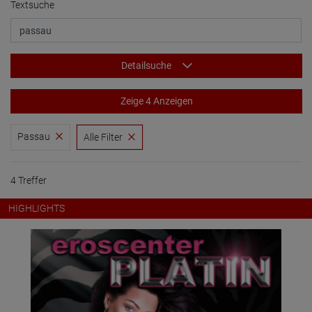
Textsuche
Detailsuche
Zeige 4 Anzeigen
Passau
Alle Filter
4 Treffer
HIGHLIGHTS