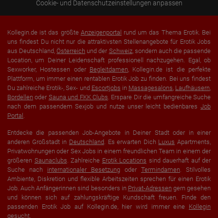
Cookie- und Datenschutzeinstellungen anpassen
Kollegin.de ist das größte
Anzeigenportal
rund um das Thema Erotik. Bei
uns findest Du nicht nur die attraktivsten Stellenangebote für Erotik Jobs
aus Deutschland,
Österreich
und der
Schweiz
, sondern auch die passende
Location, um Deiner Leidenschaft professionell nachzugehen. Egal, ob
Sexworker, Hostessen oder
Begleitdamen
, Kollegin.de ist die perfekte
Plattform, um immer einen rentablen Erotik Job zu finden. Bei uns findest
Du zahlreiche Erotik-, Sex- und
Escortjobs
in
Massagesalons
,
Laufhäusern
,
Bordellen
oder
Sauna und FKK Clubs
. Erspare Dir die umfangreiche Suche
nach dem passendem Sexjob und nutze unser leicht bedienbares
Job
Portal
.
Entdecke die passenden Job-Angebote in Deiner Stadt oder in einer
anderen Großstadt in
Deutschland
. Es erwarten Dich
Luxus
Apartments,
Privatwohnungen oder Sex Jobs in einem freundlichen Team in einem der
größeren
Saunaclubs
. Zahlreiche
Erotik Locations
sind dauerhaft auf der
Suche nach
internationaler Besetzung
oder
Termindamen
. Stilvolles
Ambiente, Diskretion und flexible Arbeitszeiten sprechen für einen Erotik
Job. Auch Anfängerinnen sind besonders in
Privat-Adressen
gern gesehen
und können sich auf zahlungskräftige Kundschaft freuen. Finde den
passenden Erotik Job auf Kollegin.de, hier wird immer eine
Kollegin
gesucht
.