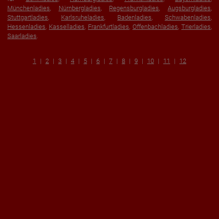
Münchenladies
,
Nürnbergladies
,
Regensburgladies
,
Augsburgladies
,
Stuttgartladies
,
Karlsruheladies
,
Badenladies
,
Schwabenladies
,
Hessenladies
,
Kasselladies
,
Frankfurtladies
,
Offenbachladies
,
Trierladies
,
Saarladies
.
1
2
3
4
5
6
7
8
9
10
11
12