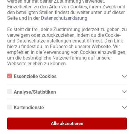
werden nur mit deiner Zustimmung verwendet.
Einzelheiten zu den Arten von Cookies, ihrem Zweck und
den beteiligten Stellen findest du weiter unten auf dieser
Seite und in der
Datenschutzerklärung
.
Es steht dir frei, deine Zustimmung jederzeit zu geben, zu
verweigern oder zurückzuziehen, indem du die Cookie-
und Datenschutzeinstellungen erneut öffnest. Den Link
hierzu findest du im Fußbereich unserer Webseite. Wir
empfehlen in die Verwendung von Cookies einzuwilligen,
1 von 1
um die bestmögliche Nutzererfahrung auf unserer
Webseite erleben zu können.
Essenzielle Cookies
Sitemap
Essenzielle Cookies sind alle notwendigen Cookies, die für den
Betrieb der Webseite notwendig sind, indem Grundfunktionen
Home
Analyse/Statistiken
ermöglicht werden. Die Webseite kann ohne diese Cookies nicht
Erotik-Jobs & Vermietungen
richtig funktionieren.
Analyse- bzw. Statistikcookies sind Cookies, die der Analyse der
Service / Fachkräfte
Webseiten-Nutzung und der Erstellung von anonymisierten
Kartendienste
Geschäfte / Immobilien
Zugriffsstatistiken dienen. Sie helfen den Webseiten-Besitzern zu
verstehen, wie Besucher mit Webseiten interagieren, indem
Marktplatz
Google Maps
Informationen anonym gesammelt und gemeldet werden.
News
Alle akzeptieren
Wenn Sie Google Maps auf unserer Webseite nutzen, können
Informationen über Ihre Benutzung dieser Seite sowie Ihre IP-
Informationen
Google Analytics
Adresse an einen Server in den USA übertragen und auf diesem