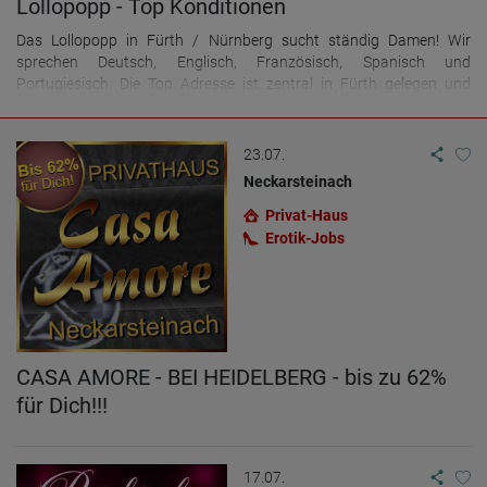
Lollopopp - Top Konditionen
Das Lollopopp in Fürth / Nürnberg sucht ständig Damen! Wir
sprechen Deutsch, Englisch, Französisch, Spanisch und
Portugiesisch. Die Top Adresse ist zentral in Fürth gelegen und
besteht seit 6 Jahren! Einkaufsmöglichkeiten, U-Bahn, Bahnhof,
alles ist in der Nähe. Es erwartet Dich ein kleines, gut geführtes
Privathaus mit schönem Ambiente, mit vielen zahlenden Gästen, die
23.07.
sich auf neue Gesichter freuen. Alle weiteren Informationen erhältst
Neckarsteinach
Du gerne telefonisch. Wir freuen uns auf Deinen Anruf! We speak
english! - Hablamos espanol! - Falamos portugues! - Nous parlons
Privat-Haus
francais!
Erotik-Jobs
CASA AMORE - BEI HEIDELBERG - bis zu 62%
für Dich!!!
17.07.