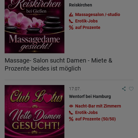
Reiskirchen
Massagesalon /-studio
Erotik-Jobs
auf Prozente
Massage- Salon sucht Damen - Miete &
Prozente beides ist möglich
17.07.
Wentorf bei Hamburg
Nacht-Bar mit Zimmern
Erotik-Jobs
auf Prozente (50/50)