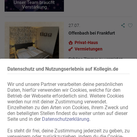
Unser Team braucht
Verstärkung
27.07.
Offenbach bei Frankfurt
Privat-Haus
Vermietungen
Schöne Zimmer zu vermieten
Datenschutz und Nutzungserlebnis auf Kollegin.de
Wir und unsere Partner verarbeiten deine persönlichen
Daten, hierfür verwenden wir Cookies, welche für den
11.06.
Betrieb der Webseite erforderlich sind. Weitere Cookies
werden nur mit deiner Zustimmung verwendet.
Stuhr
Einzelheiten zu den Arten von Cookies, ihrem Zweck und
Massagesalon /-studio
den beteiligten Stellen findest du weiter unten auf dieser
Erotik-Jobs
Seite und in der
Datenschutzerklärung
.
Top Verdienst - EDEN-
Es steht dir frei, deine Zustimmung jederzeit zu geben, zu
THAIMASSAGE IN BREMEN /
verweigern oder zurückzuziehen, indem du die Cookie-