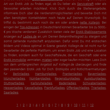
Art von Erotik Job zu finden, egal, ob Du lieber als
Servicekraft
oder als
Sexworker arbeiten möchtest. Klick Dich durch die Stellenangebote,
informiere Dich über die Verdienstmöglichkeiten und bewerbe Dich mit
allen benötigten Kontaktdaten noch heute auf Deinen Wunschjob. So
triffst du bestimmt auch noch die ein oder andere
nette Kollegin
. Bei
einigen der
Top-Adressen
in Deutschland können Sexarbeiter bis zu 5000,-
€ pro Woche verdienen! Zusätzlich bieten viele der
Erotik Etablissements
Anzeigen auf
Ladies.de
an, um Deinen Bekanntheitsgrad zu steigern und
somit zahlende Kundschaft anzulocken. Dafür wirst Du mit erotischen
Bildern und Videos optimal in Szene gesetzt. Kollegin.de ist nicht nur für
Sexarbeiter die perfekte Plattform, um einen Erotik Job und eine Location
zu finden, sondern auch für Geschäftsleute, die ein Geschäft oder eine
Erotik Immobilie
vermieten,
mieten
oder sogar kaufen möchten. Lass Dich
von dem umfangreichen Angebot auf Kollegin.de überzeugen und finde
den passenden Erotik Job für Dich. Erotikjobs und Rotlichtvermietungen
für
Berlinladies
,
Hamburgladies
,
Frankenladies
,
Bayernladies
,
Münchenladies
,
Nürnbergladies
,
Regensburgladies
,
Augsburgladies
,
Stuttgartladies
,
Karlsruheladies
,
Badenladies
,
Schwabenladies
,
Hessenladies
,
Kasselladies
,
Frankfurtladies
,
Offenbachladies
,
Trierladies
,
Saarladies
.
1
2
3
4
5
6
7
8
9
10
11
12