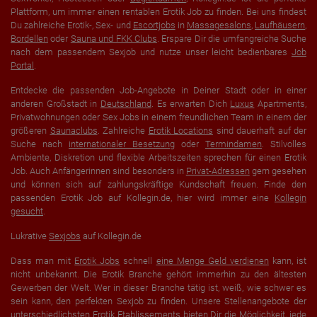
Plattform, um immer einen rentablen Erotik Job zu finden. Bei uns findest
Du zahlreiche Erotik-, Sex- und
Escortjobs
in
Massagesalons
,
Laufhäusern
,
Bordellen
oder
Sauna und FKK Clubs
. Erspare Dir die umfangreiche Suche
nach dem passendem Sexjob und nutze unser leicht bedienbares
Job
Portal
.
Entdecke die passenden Job-Angebote in Deiner Stadt oder in einer
anderen Großstadt in
Deutschland
. Es erwarten Dich
Luxus
Apartments,
Privatwohnungen oder Sex Jobs in einem freundlichen Team in einem der
größeren
Saunaclubs
. Zahlreiche
Erotik Locations
sind dauerhaft auf der
Suche nach
internationaler Besetzung
oder
Termindamen
. Stilvolles
Ambiente, Diskretion und flexible Arbeitszeiten sprechen für einen Erotik
Job. Auch Anfängerinnen sind besonders in
Privat-Adressen
gern gesehen
und können sich auf zahlungskräftige Kundschaft freuen. Finde den
passenden Erotik Job auf Kollegin.de, hier wird immer eine
Kollegin
gesucht
.
Lukrative
Sexjobs
auf Kollegin.de
Dass man mit
Erotik Jobs
schnell
eine Menge Geld verdienen
kann, ist
nicht unbekannt. Die Erotik Branche gehört immerhin zu den ältesten
Gewerben der Welt. Wer in dieser Branche tätig ist, weiß, wie schwer es
sein kann, den perfekten Sexjob zu finden. Unsere Stellenangebote der
unterschiedlichsten
Erotik Etablissements
bieten Dir die Möglichkeit, jede