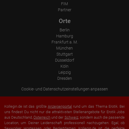
FIM
Partner
Orte
Berlin
Hamburg
Frankfurt a. M.
München
Stuttgart
Düsseldorf
Köln
Leipzig
Dresden
Cookie- und Datenschutzeinstellungen anpassen
Kollegin.de ist das größte
Anzeigenportal
rund um das Thema Erotik. Bei
uns findest Du nicht nur die attraktivsten Stellenangebote für Erotik Jobs
aus Deutschland,
Österreich
und der
Schweiz
, sondern auch die passende
Location, um Deiner Leidenschaft professionell nachzugehen. Egal, ob
Sexworker, Hostessen oder
Begleitdamen
, Kollegin.de ist die perfekte