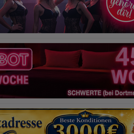
und gespeichert. Dabei können aus den verarbeiteten Daten pseudonyme
Nutzungsprofile der Nutzer erstellt werden. Diese Informationen wird
Google gegebenenfalls auch an Dritte übertragen, sofern dies gesetzlich
vorgeschrieben wird oder, soweit Dritte diese Daten im Auftrag von
Google verarbeiten. Die IP-Adresse der Nutzer wird von Google innerhalb
von Mitgliedstaaten der Europäischen Union oder in anderen
Vertragsstaaten des Abkommens über den Europäischen
Wirtschaftsraum gekürzt, dies bedeutet, dass alle Daten anonym
erhoben werden. Nur in Ausnahmefällen wird die volle IP-Adresse an
einen Server von Google in den USA übertragen und dort gekürzt. Die von
dem Browser des Nutzers übermittelte IP-Adresse wird nicht mit anderen
Daten von Google zusammengeführt.
Erhobene Informationen zum Besucherverhalten sind folgende:
Herkunft (Land und Stadt)
Sprache
Betriebssystem
Gerät (PC, Tablet-PC oder Smartphone)
Browser und alle verwendeten Add-ons
Auflösung des Computers
Besucherquelle (Facebook, Suchmaschine oder verweisende
Webseite)
Welche Dateien wurden heruntergeladen?
Welche Videos angeschaut?
Wurden Werbebanner angeklickt?
Wohin ging der Besucher? Klickte er auf weitere Seiten des Portals
oder hat er sie komplett verlassen?
Wie lange blieb der Besucher?