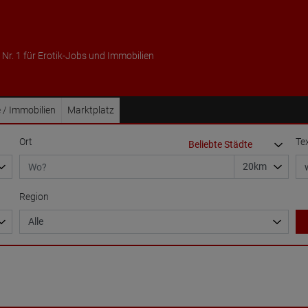
 Nr. 1 für Erotik-Jobs und Immobilien
 / Immobilien
Marktplatz
Ort
Te
Region