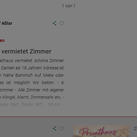
1 von 1
/ Aßlar
en
s vermietet Zimmer
vathaus vermietet schöne Zimmer
e Damen ab 18 Jahren! Adresse ist
n! Nähe Bahnhof! Auf Miete oder
es ist möglich! Wir bieten: - 6
zimmer - Alle Zimmer mit eigener
 Klingel, Alarm, Zimmersafe etc. -
Gäste Bad, Gäste WC - WLAN -
cher es ist alles vorhanden, es
gearbeitet werden. Männliche
hier unerwünscht!!! Weitere Infos
2
prachen gerne telefonisch oder