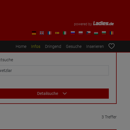
powered by
Home
Infos
Dringend
Gesuche
Inserieren
xtsuche
Detailsuche
3 Treffer