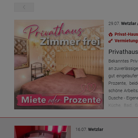
29.07.
Wetzlar 
Privat-Haus
Vermietung
Privathau
Bekanntes Pri
an zuverlässig
gut eingelaufe
Prozente, beid
schöne Arbeits
Dusche - Eigene
Küche, Bad, 
Wäsche, Handtü
kann sofort 
Begleitung ist 
16.07.
Wetzlar
und Terminabs