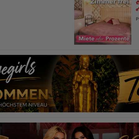
+49-15211519613 Ella
P