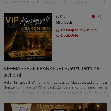
Preis 500-700 Euro . Pro Woche Inkl. Strom und Nebenkosten. Zu
der gemeinschaftlichen Nutzfläche gehören: -Dusche -WC -Sauna -
Whirlpool -WLAN -Smart TV -Waschmaschine Weitere Infos und
28.07.
Terminabsprachen: +49-152-26969695
Offenbach
Massagesalon /-studio
Erotik-Jobs
VIP-MASSAGE FRANKFURT - Jetzt Termine
sichern!
Hallo ihr Lieben! Wir sind ein exklusives Massagestudio an der
Grenze von Frankfurt/Offenbach. Zur Verstärkung unseres Teams
suchen wir ständig charmante und zuverlässige Girls 21+, die Spaß
daran haben, unseren Gästen Sinnlichkeit, Entspannung und
Genuss zu bereiten. Wir bieten dir ein gepflegtes, lockeres und
familiäres Arbeitsumfeld, nach Deinen Wünschen angepasste