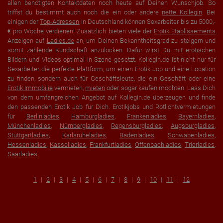
allen benötigten Kontaktdaten noch heute auf Deinen Wunschjob. So
triffst du bestimmt auch noch die ein oder andere
nette Kollegin
. Bei
einigen der
Top-Adressen
in Deutschland können Sexarbeiter bis zu 5000,-
€ pro Woche verdienen! Zusätzlich bieten viele der
Erotik Etablissements
Anzeigen auf
Ladies.de
an, um Deinen Bekanntheitsgrad zu steigern und
somit zahlende Kundschaft anzulocken. Dafür wirst Du mit erotischen
Bildern und Videos optimal in Szene gesetzt. Kollegin.de ist nicht nur für
Sexarbeiter die perfekte Plattform, um einen Erotik Job und eine Location
zu finden, sondern auch für Geschäftsleute, die ein Geschäft oder eine
Erotik Immobilie
vermieten,
mieten
oder sogar kaufen möchten. Lass Dich
von dem umfangreichen Angebot auf Kollegin.de überzeugen und finde
den passenden Erotik Job für Dich. Erotikjobs und Rotlichtvermietungen
für
Berlinladies
,
Hamburgladies
,
Frankenladies
,
Bayernladies
,
Münchenladies
,
Nürnbergladies
,
Regensburgladies
,
Augsburgladies
,
Stuttgartladies
,
Karlsruheladies
,
Badenladies
,
Schwabenladies
,
Hessenladies
,
Kasselladies
,
Frankfurtladies
,
Offenbachladies
,
Trierladies
,
Saarladies
.
1
2
3
4
5
6
7
8
9
10
11
12