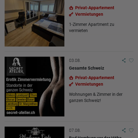
gekürzt. Die von dem Browser des Nutzers übermittelte IP-
Adresse wird nicht mit anderen Daten von Google
Privat-Appartement
zusammengeführt.
Vermietungen
Erhobene Informationen zum Besucherverhalten sind folgende:
1-Zimmer Apartment zu
Herkunft (Land und Stadt)
Sprache
vermieten
Betriebssystem
Gerät (PC, Tablet-PC oder Smartphone)
Browser und alle verwendeten Add-ons
Auflösung des Computers
Besucherquelle (Facebook, Suchmaschine oder verweisende
Webseite)
03.08.
Welche Dateien wurden heruntergeladen?
Gesamte Schweiz
Welche Videos angeschaut?
Wurden Werbebanner angeklickt?
Privat-Appartement
Wohin ging der Besucher? Klickte er auf weitere Seiten des
Portals oder hat er sie komplett verlassen?
Vermietungen
Wie lange blieb der Besucher?
Wohnungen & Zimmer in der
Ort der Verarbeitung:
ganzen Schweiz!
Europäische Union & USA
07.08.