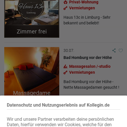
Privat-Wohnung
Vermietungen
Haus 13c in Limburg - Sehr
bekannt und beliebt!
Zimmer frei
30.07.
Bad Homburg vor der Höhe
Massagesalon /-studio
Vermietungen
Bad Homburg vor der Höhe -
Nette Massagedamen gesucht !
Massagedame
gesucht
Datenschutz und Nutzungserlebnis auf Kollegin.de
11.06.
Wir und unsere Partner verarbeiten deine persönlichen
Bohmte
Daten, hierfür verwenden wir Cookies, welche für den