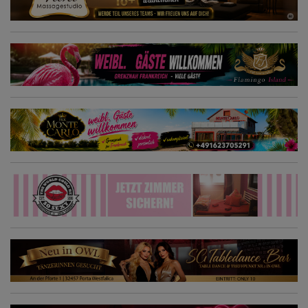
Arbeitszeiten, sowie eine sehr faire Vergütung. An dieser Stelle
betonen wir, dass all deine Extras dir zu 100% gehören! Wenn Du
zwischen 18 und 40 Jahren alt bist, zuverlässig, attraktiv und Spaß
an der Massage hast, dann freuen wir uns auf Deine Nachricht.
Auch Anfängerinnen oder Quereinsteigerinnen ohne Erfahrung sind
bei uns jederzeit willkommen. Wir arbeiten Dich in jeden Fall in unser
Massagekonzept ein und du wirst Dich bei uns in vielerlei Hinsicht
wohlfühlen! :-) Wenn ihr bei uns arbeitet, können wir euch eine
Wohnung für privates wohnen zur Verfügung stellen! Direkt in der
City, alle Einkaufsmöglichkeiten vorhanden! Wir freuen uns darauf
Dich kennen zu lernen.