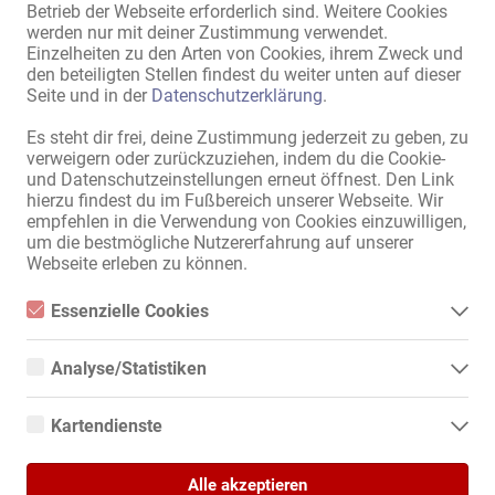
Betrieb der Webseite erforderlich sind. Weitere Cookies
Privat-Haus
werden nur mit deiner Zustimmung verwendet.
Vermietungen
Einzelheiten zu den Arten von Cookies, ihrem Zweck und
den beteiligten Stellen findest du weiter unten auf dieser
Bohmter Mühle - Die einzige
Seite und in der
Datenschutzerklärung
.
Privatwohnung im Umkreis von
20km
Es steht dir frei, deine Zustimmung jederzeit zu geben, zu
verweigern oder zurückzuziehen, indem du die Cookie-
und Datenschutzeinstellungen erneut öffnest. Den Link
hierzu findest du im Fußbereich unserer Webseite. Wir
28.07.
empfehlen in die Verwendung von Cookies einzuwilligen,
München
um die bestmögliche Nutzererfahrung auf unserer
Webseite erleben zu können.
Bizarr-Studio
Vermietungen
Essenzielle Cookies
Erotik- Bizarr-Zimmer zu
Essenzielle Cookies sind alle notwendigen Cookies, die für den
vermieten - München
Betrieb der Webseite notwendig sind, indem Grundfunktionen
Analyse/Statistiken
ermöglicht werden. Die Webseite kann ohne diese Cookies nicht
richtig funktionieren.
Analyse- bzw. Statistikcookies sind Cookies, die der Analyse der
Webseiten-Nutzung und der Erstellung von anonymisierten
Kartendienste
Zugriffsstatistiken dienen. Sie helfen den Webseiten-Besitzern zu
verstehen, wie Besucher mit Webseiten interagieren, indem
Google Maps
25.06.
Informationen anonym gesammelt und gemeldet werden.
Neustadt an der Weinstraße
Alle akzeptieren
Wenn Sie Google Maps auf unserer Webseite nutzen, können