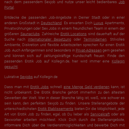
nach dem passendem Sexjob und nutze unser leicht bedienbares
Job
Portal
.
Entdecke die passenden Job-Angebote in Deiner Stadt oder in einer
anderen Großstadt in
Deutschland
. Es erwarten Dich
Luxus
Apartments,
Privatwohnungen oder Sex Jobs in einem freundlichen Team in einem der
größeren
Saunaclubs
. Zahlreiche
Erotik Locations
sind dauerhaft auf der
Suche nach
internationaler Besetzung
oder
Termindamen
. Stilvolles
Ambiente, Diskretion und flexible Arbeitszeiten sprechen für einen Erotik
Job. Auch Anfängerinnen sind besonders in
Privat-Adressen
gern gesehen
und können sich auf zahlungskräftige Kundschaft freuen. Finde den
passenden Erotik Job auf Kollegin.de, hier wird immer eine
Kollegin
gesucht
.
Lukrative
Sexjobs
auf Kollegin.de
Dass man mit
Erotik Jobs
schnell
eine Menge Geld verdienen
kann, ist
nicht unbekannt. Die Erotik Branche gehört immerhin zu den ältesten
Gewerben der Welt. Wer in dieser Branche tätig ist, weiß, wie schwer es
sein kann, den perfekten Sexjob zu finden. Unsere Stellenangebote der
unterschiedlichsten
Erotik Etablissements
bieten Dir die Möglichkeit, jede
Art von Erotik Job zu finden, egal, ob Du lieber als
Servicekraft
oder als
Sexworker arbeiten möchtest. Klick Dich durch die Stellenangebote,
informiere Dich über die Verdienstmöglichkeiten und bewerbe Dich mit