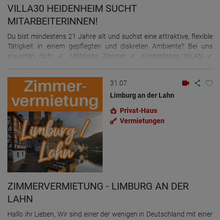
VILLA30 HEIDENHEIM SUCHT
MITARBEITERINNEN!
Du bist mindestens 21 Jahre alt und suchst eine attraktive, flexible
Tätigkeit in einem gepflegten und diskreten Ambiente? Bei uns
erwarten dich: ✓ Möblierte Zimmer ✓ Kostenloses WLAN ✓
Alarmanlage und geschützte Umgebung ✓ Gepflegte, stilvolle
Räumlichkeiten ✓ Diskretion und angenehme Atmosphäre ✓
31.07.
Flexible Arbeitsmöglichkeiten. Wir erwarten: Positive Ausstrahlung
und Freude im Umgang mit Gästen Teamfähigkeit und Flexibilität.
Limburg an der Lahn
Wir bitten um eine kurze Nachricht mit Foto per E-Mail oder
Privat-Haus
WhatsApp. Villa30 Heidenheim Terminabsprachen und weitere
Vermietungen
Informationen gerne per WhatsApp +49-152-28276552 Email:
villa30hdh@gmail.com www.villa30hdh.de Wir freuen uns auf deine
Nachricht!
ZIMMERVERMIETUNG - LIMBURG AN DER
LAHN
Hallo ihr Lieben, Wir sind einer der wenigen in Deutschland mit einer